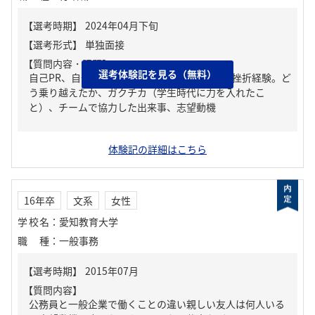
【質問内容・課題】
選考体験記を見る（無料）
自己PR、自分の強み/弱み、人生の中で大きな挫折経験。ど
う乗り越えたか、ガクチカ（学生時代に力を入れたこ
と）、チームで協力した出来事、志望動機
体験記の詳細はこちら
16年卒
文系
女性
学校名
：
愛知教育大学
職種
：
一般事務
【質問内容】
公務員と一般企業で働くことの違い親しい友人は何人いる