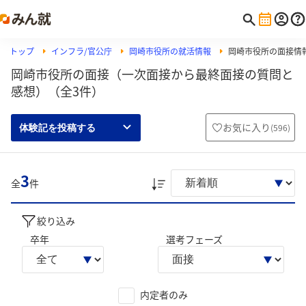
トップ
インフラ/官公庁
岡崎市役所の就活情報
岡崎市役所の面接情
岡崎市役所の面接（一次面接から最終面接の質問と
感想）（全3件）
お気に入り
(
596
)
体験記を投稿する
3
全
件
絞り込み
卒年
選考フェーズ
内定者のみ