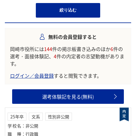
絞り込む
無料の会員登録すると
岡崎市役所には
144
件の掲示板書き込みのほか
6
件の
選考・面接体験記、
4
件の内定者の志望動機がありま
す。
ログイン／会員登録
すると閲覧できます。
選考体験記を見る(無料)
25年卒
文系
性別非公開
学校名
：
非公開
職種
：
行政職