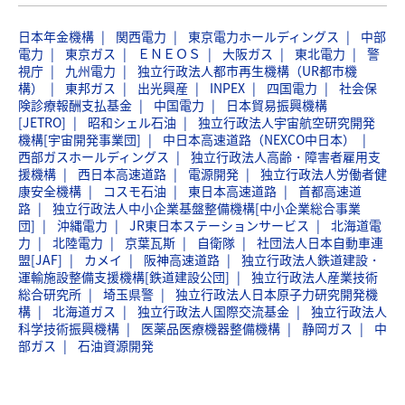
日本年金機構
関西電力
東京電力ホールディングス
中部
電力
東京ガス
ＥＮＥＯＳ
大阪ガス
東北電力
警
視庁
九州電力
独立行政法人都市再生機構（UR都市機
構）
東邦ガス
出光興産
INPEX
四国電力
社会保
険診療報酬支払基金
中国電力
日本貿易振興機構
[JETRO]
昭和シェル石油
独立行政法人宇宙航空研究開発
機構[宇宙開発事業団]
中日本高速道路（NEXCO中日本）
西部ガスホールディングス
独立行政法人高齢・障害者雇用支
援機構
西日本高速道路
電源開発
独立行政法人労働者健
康安全機構
コスモ石油
東日本高速道路
首都高速道
路
独立行政法人中小企業基盤整備機構[中小企業総合事業
団]
沖縄電力
JR東日本ステーションサービス
北海道電
力
北陸電力
京葉瓦斯
自衛隊
社団法人日本自動車連
盟[JAF]
カメイ
阪神高速道路
独立行政法人鉄道建設・
運輸施設整備支援機構[鉄道建設公団]
独立行政法人産業技術
総合研究所
埼玉県警
独立行政法人日本原子力研究開発機
構
北海道ガス
独立行政法人国際交流基金
独立行政法人
科学技術振興機構
医薬品医療機器整備機構
静岡ガス
中
部ガス
石油資源開発