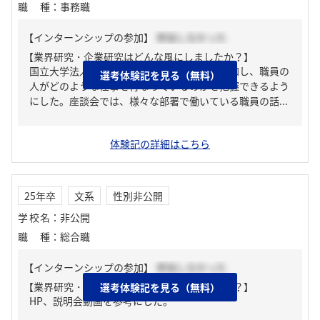
職種
：
事務職
【インターンシップの参加】
参加しなかった
【業界研究・企業研究はどんな風にしましたか？】
国立大学法人の説明会や座談会に積極的に参加し、職員の
選考体験記を見る（無料）
人がどのような仕事を行なっているのかを把握できるよう
にした。座談会では、様々な部署で働いている職員の話...
体験記の詳細はこちら
25年卒
文系
性別非公開
学校名
：
非公開
職種
：
総合職
【インターンシップの参加】
参加しなかった
【業界研究・企業研究はどんな風にしましたか？】
選考体験記を見る（無料）
HP、説明会動画を参考にした。