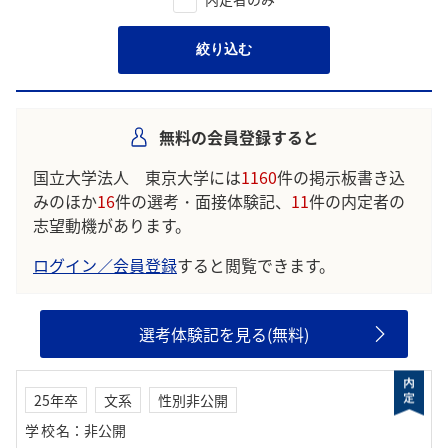
絞り込む
無料の会員登録すると
国立大学法人 東京大学には
1160
件の掲示板書き込
みのほか
16
件の選考・面接体験記、
11
件の内定者の
志望動機があります。
ログイン／会員登録
すると閲覧できます。
選考体験記を見る(無料)
25年卒
文系
性別非公開
学校名
：
非公開