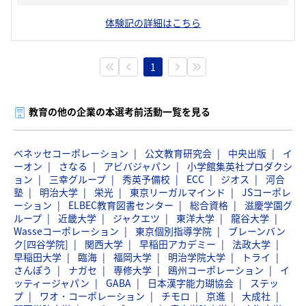
体験記の詳細はこちら
1
教育の他の企業の本選考前活動一覧を見る
ベネッセコーポレーション
公文教育研究会
中央出版
イ
ーオン
さなる
アビバジャパン
小学館集英社プロダクシ
ョン
三幸グループ
秀英予備校
ECC
ジオス
河合
塾
明治大学
栄光
東京リーガルマインド
JSコーポレ
ーション
ELBEC教育図書センター
総合資格
滋慶学園グ
ループ
近畿大学
ジャクエツ
東洋大学
龍谷大学
Wasseコーポレーション
東京個別指導学院
ブレーンバン
ク[四谷学院]
関西大学
早稲田アカデミー
法政大学
早稲田大学
臨海
福岡大学
明治学院大学
トライ
さんぽう
ナガセ
専修大学
鴎州コーポレーション
イ
ッティージャパン
GABA
日本漢字能力瑚協会
ステッ
プ
ワオ・コーポレーション
チモロ
京進
大成社