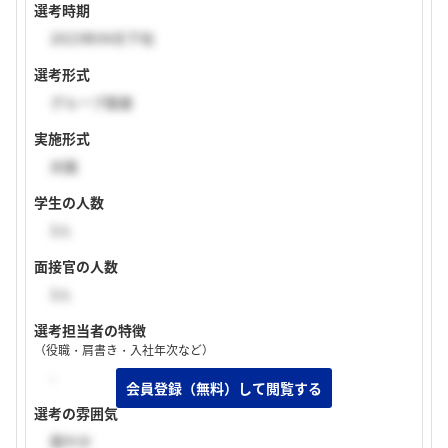
選考時期
2023年04月下旬
選考形式
グループ面接
実施形式
対面
学生の人数
3人
面接官の人数
3人
選考担当者の特徴
（役職・肩書き・入社年次など）
-
選考の雰囲気
穏やか