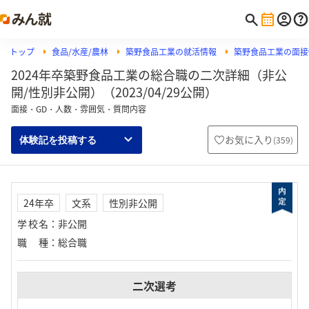
トップ
食品/水産/農林
築野食品工業の就活情報
築野食品工業の面接
2024年卒築野食品工業の総合職の二次詳細（非公
開/性別非公開）（2023/04/29公開）
面接・GD・人数・雰囲気・質問内容
お気に入り
(
359
)
体験記を投稿する
24年卒
文系
性別非公開
学校名
：
非公開
職種
：
総合職
二次選考