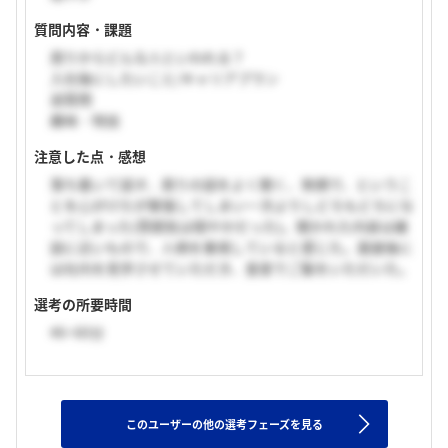
質問内容・課題
周りからどんな人といわれる？
入社後にしたいこと/キャリアプラン
逆質問
趣味・特技
注意した点・感想
落ち着いて話す、周りの話をよく聞く、笑顔で、というこ
とを心がけたが緊張してしまい一次よりしどろもどろにな
ってしまった(雰囲気は穏やかだった)。聞かれた内容は雑
談に近いもので、人柄を重視していると感じた。面接後に
は社内を見学させていただき、食堂でご飯をいただいた。
選考の所要時間
46~60分
このユーザーの他の選考フェーズを見る