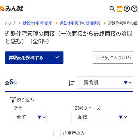
トップ
建設/住宅/不動産
近鉄住宅管理の就活情報
近鉄住宅管理の面
近鉄住宅管理の面接（一次面接から最終面接の質問
と感想）（全6件）
お気に入り
(
115
)
体験記を投稿する
6
全
件
絞り込み
卒年
選考フェーズ
内定者のみ