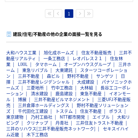
1
建設/住宅/不動産の他の企業の面接一覧を見る
大和ハウス工業
旭化成ホームズ
住友不動産販売
三井不
動産リアルティ
一条工務店
レオパレス２１
住友林
業
LIXIL
タマホーム
オープンハウスグループ
三井ホ
ーム
東急リバブル
大東建託
スターツコーポレーショ
ン
三井不動産
森ビル
野村不動産
サンゲツ
日
揮
三井不動産レジデンシャル
大成建設
パナソニックホ
ームズ
三菱地所
竹中工務店
大林組
長谷工コーポレ
ーション
清水建設
鹿島建設
東急不動産
イオンモー
ル
博展
三井不動産ビルマネジメント
三菱UFJ不動産販
売
三井倉庫ホールディングス
野村不動産ソリューション
ズ
千代田化工建設
トステム
住友不動産
ポラス
東京建物
乃村工藝社
NTT都市開発
エイブル
大和リ
ビング
クリナップ
丹青社
三井住友トラスト不動産
三井のリハウス[三井不動産販売ネットワーク]
セキスイハイ
ム近畿
木下工務店