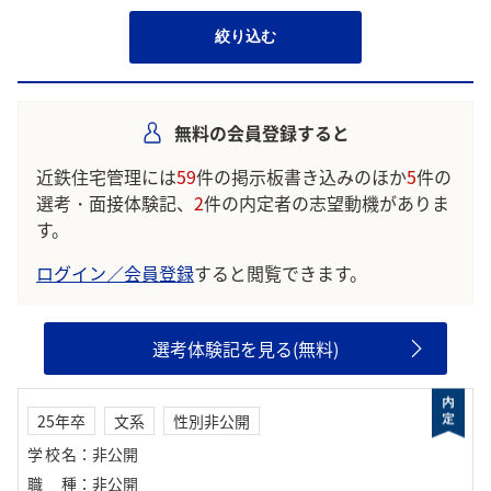
絞り込む
無料の会員登録すると
近鉄住宅管理には
59
件の掲示板書き込みのほか
5
件の
選考・面接体験記、
2
件の内定者の志望動機がありま
す。
ログイン／会員登録
すると閲覧できます。
選考体験記を見る(無料)
25年卒
文系
性別非公開
学校名
：
非公開
職種
：
非公開