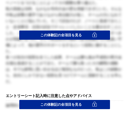
ーノートをつけることによってその困難を乗り越えた。
私の高校は当時、なかなか市内大会の壁を突破できずにいた。そんな
中私は攻撃の選手でありながら得点能力が低く、チームの力になれて
いないことに悩んでいた。そこで試合のたび、ノートに達成できたこ
と・反省事項・次回の試合でチャレンジしたいことを書き出すことに
した。ノートを作ることで自分の強みと弱みが整理され、何をすべき
この体験記の全項目を見る
かが明確になった。そして私は自分の強みである前線からの泥臭い守
備によって、他の選手のサポートをするという役割に徹することにし
た。
各々が自分の役割を全うした結果、チームは勝ち進み平成初の県大会
出場を達成することができた。チームで勝ち取ったその瞬間の感動
は、今でも鮮明に思い出せるほど格別なものだった。私はこの経験か
ら、自分にしかできない役割を見つけてチームに貢献することを学ん
だ。
エントリーシート記入時に注意した点やアドバイス
この体験記の全項目を見る
論理的に、定量的に記述した。