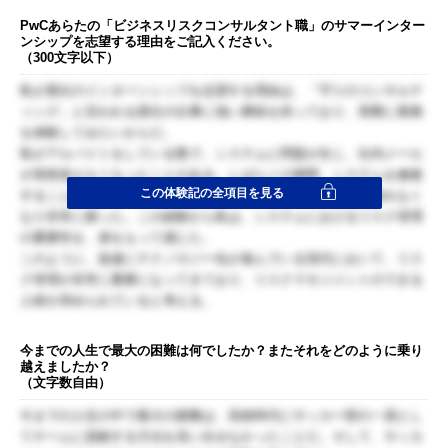
PwCあらたの「ビジネスリスクコンサルタント職」のサマーインター
ンシップを志望する理由をご記入ください。
（300文字以下）
私が貴社のインターンシップを志望する理由は、「守りのコンサルテ
ィング」と言われる貴社の仕事に強い興味を持っており、実際に業務
を体験してみたいからだ。
私がアルバイトをしている塾で、システムに問題が生じ、社内メール
が突然使えなくなったことがある。しばらくの期間、システムを修復
この体験記の全項目を見る
することができず、講師陣は授業の引継ぎなどの業務連絡が取れなく
なり非常に困った。この経験から私は、システムにおけるリスク管理
の重要性を、身をもって感じた。
このように、急速にテクノロジー化が進んでいる現代において、リス
ク管理が非常に重要になってきており、リスクマネジメントのできる
人材が求められていると考える。
今までの人生で最大の困難は何でしたか？またそれをどのように乗り
越えましたか？
（文字数自由）
今までの人生の中で最大の困難は、高校時代にサッカー部の一員とし
てチームに貢献する方法を見い出せなかったことだ。そして、サッカ