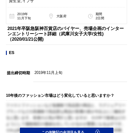
資生堂,イプサ
2019年
期間
大阪府
11月下旬
2日間
2021年卒阪急阪神百貨店のバイヤー、売場企画のインター
ンエントリーシート詳細（武庫川女子大学/女性)
（2020/01/21公開)
ES
2019年11月上旬
提出締切時期
10年後のファッション市場はどう変化していると思いますか？
ファストファッションなど低価格で高品質の商品と、ラグジュアリー
ブランドなどの高価格で高品質な商品の客層の差が今以上に二極化す
ると思います。前者の人気が増すと思いますが、その中で後者はどの
ようにして価格相応の価値を出していけるかが重要になるはずです。
それは商品の質はもちろんですが、販売員の接客態度や店舗の雰囲
この体験記の全項目を見る