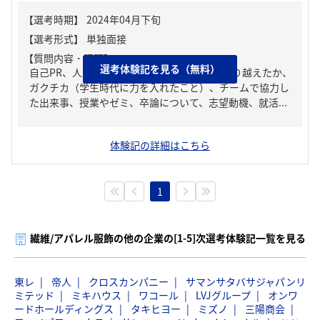
【質問内容・課題】
選考体験記を見る（無料）
自己PR、人生の中で大きな挫折経験。どう乗り越えたか、
ガクチカ（学生時代に力を入れたこと）、チームで協力し
た出来事、授業やゼミ、卒論について、志望動機、就活...
体験記の詳細はこちら
1
繊維/アパレル服飾の他の企業の[1-5]次選考体験記一覧を見る
東レ
帝人
クロスカンパニー
サマンサタバサジャパンリ
ミテッド
ミキハウス
ワコール
LVJグループ
オンワ
ードホールディングス
タキヒヨー
ミズノ
三陽商会