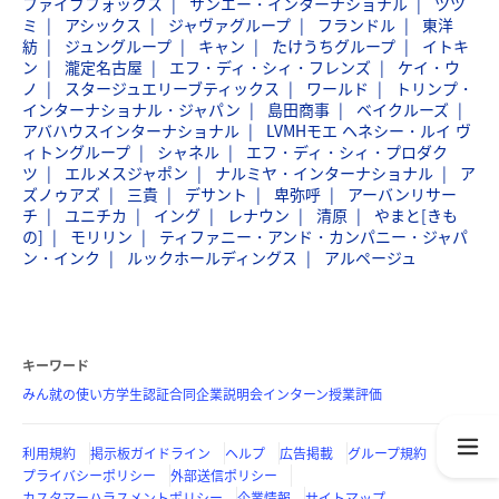
ファイブフォックス
サンエー・インターナショナル
ツツ
ミ
アシックス
ジャヴァグループ
フランドル
東洋
紡
ジュングループ
キャン
たけうちグループ
イトキ
ン
瀧定名古屋
エフ・ディ・シィ・フレンズ
ケイ・ウ
ノ
スタージュエリーブティックス
ワールド
トリンプ・
インターナショナル・ジャパン
島田商事
ベイクルーズ
アバハウスインターナショナル
LVMHモエ ヘネシー・ルイ ヴ
ィトングループ
シャネル
エフ・ディ・シィ・プロダク
ツ
エルメスジャポン
ナルミヤ・インターナショナル
ア
ズノゥアズ
三貴
デサント
卑弥呼
アーバンリサー
チ
ユニチカ
イング
レナウン
清原
やまと[きも
の]
モリリン
ティファニー・アンド・カンパニー・ジャパ
ン・インク
ルックホールディングス
アルページュ
キーワード
みん就の使い方
学生認証
合同企業説明会
インターン
授業評価
利用規約
掲示板ガイドライン
ヘルプ
広告掲載
グループ規約
プライバシーポリシー
外部送信ポリシー
カスタマーハラスメントポリシー
企業情報
サイトマップ