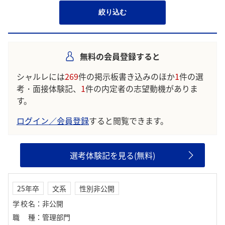
絞り込む
無料の会員登録すると
シャルレには
269
件の掲示板書き込みのほか
1
件の選
考・面接体験記、
1
件の内定者の志望動機がありま
す。
ログイン／会員登録
すると閲覧できます。
選考体験記を見る(無料)
25年卒
文系
性別非公開
学校名
：
非公開
職種
：
管理部門