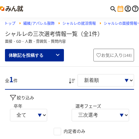
トップ
繊維/アパレル服飾
シャルレの就活情報
シャルレの面接情報
シャルレの三次選考情報一覧（全1件）
面接・GD・人数・雰囲気・質問内容
お気に入り
(
148
)
体験記を投稿する
1
全
件
絞り込み
卒年
選考フェーズ
内定者のみ