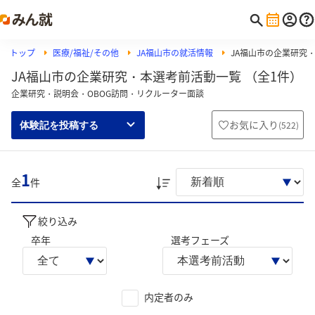
トップ
医療/福祉/その他
JA福山市の就活情報
JA福山市の企業研究
JA福山市の企業研究・本選考前活動一覧 （全1件）
企業研究・説明会・OBOG訪問・リクルーター面談
お気に入り
(
522
)
体験記を投稿する
1
全
件
絞り込み
卒年
選考フェーズ
内定者のみ