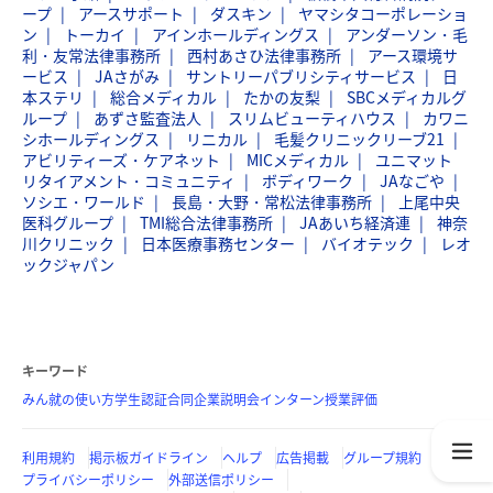
ープ
アースサポート
ダスキン
ヤマシタコーポレーショ
ン
トーカイ
アインホールディングス
アンダーソン・毛
利・友常法律事務所
西村あさひ法律事務所
アース環境サ
ービス
JAさがみ
サントリーパブリシティサービス
日
本ステリ
総合メディカル
たかの友梨
SBCメディカルグ
ループ
あずさ監査法人
スリムビューティハウス
カワニ
シホールディングス
リニカル
毛髪クリニックリーブ21
アビリティーズ・ケアネット
MICメディカル
ユニマット
リタイアメント・コミュニティ
ボディワーク
JAなごや
ソシエ・ワールド
長島・大野・常松法律事務所
上尾中央
医科グループ
TMI総合法律事務所
JAあいち経済連
神奈
川クリニック
日本医療事務センター
バイオテック
レオ
ックジャパン
キーワード
みん就の使い方
学生認証
合同企業説明会
インターン
授業評価
利用規約
掲示板ガイドライン
ヘルプ
広告掲載
グループ規約
プライバシーポリシー
外部送信ポリシー