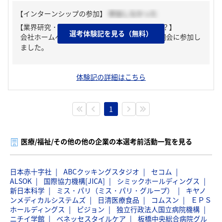
【インターンシップの参加】
参加しなかった
【業界研究・企業研究はどんな風にしましたか？】
選考体験記を見る（無料）
会社ホームページやパンフレットを読み、説明会に参加し
ました。
体験記の詳細はこちら
1
医療/福祉/その他の他の企業の本選考前活動一覧を見る
日本赤十字社
ABCクッキングスタジオ
セコム
ALSOK
国際協力機構[JICA]
シミックホールディングス
新日本科学
ミス・パリ（ミス・パリ・グループ）
キヤノ
ンメディカルシステムズ
日清医療食品
コムスン
ＥＰＳ
ホールディングス
ピジョン
独立行政法人国立病院機構
ニチイ学館
ベネッセスタイルケア
板橋中央総合病院グル