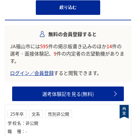
絞り込む
無料の会員登録すると
JA福山市には
595
件の掲示板書き込みのほか
14
件の
選考・面接体験記、
9
件の内定者の志望動機がありま
す。
ログイン／会員登録
すると閲覧できます。
選考体験記を見る(無料)
25年卒
文系
性別非公開
学校名
：
非公開
職種
：
-