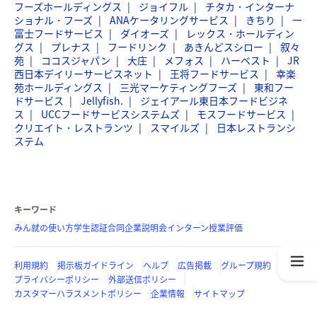
フーズホールディングス
ジョイフル
チタカ・インターナ
ショナル・フーズ
ANAケータリングサービス
きちり
一
冨士フードサービス
ダイオーズ
レックス・ホールディン
グス
プレナス
フードリンク
あきんどスシロー
叙々
苑
ココスジャパン
大庄
メフォス
ハーベスト
JR
西日本デイリーサービスネット
王将フードサービス
幸楽
苑ホールディングス
三光マーケティングフーズ
東和フー
ドサービス
Jellyfish.
ジェイアール東日本フードビジネ
ス
UCCフードサービスシステムズ
モスフードサービス
クリエイト・レストランツ
スマイルズ
日本レストランシ
ステム
キーワード
みん就の使い方
学生認証
合同企業説明会
インターン
授業評価
利用規約
掲示板ガイドライン
ヘルプ
広告掲載
グループ規約
プライバシーポリシー
外部送信ポリシー
カスタマーハラスメントポリシー
企業情報
サイトマップ