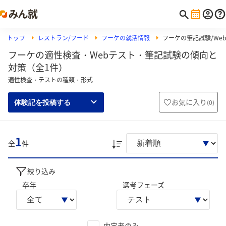
トップ
レストラン/フード
フーケの就活情報
フーケの筆記試験/Web
フーケの適性検査・Webテスト・筆記試験の傾向と
対策（全1件）
適性検査・テストの種類・形式
お気に入り
(
0
)
体験記を投稿する
1
全
件
絞り込み
卒年
選考フェーズ
内定者のみ