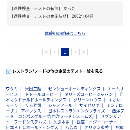
【適性検査・テストの有無】
あった
体験記の詳細はこちら
1
レストラン/フードの他の企業のテスト一覧を見る
ワタミ
米国三越
ゼンショーホールディングス
エームサ
ービス
ドトールコーヒー
タリーズコーヒージャパン
日
本マクドナルドホールディングス
グリーンハウス
すかい
らーく
くら寿司
シャノアール
サイゼリヤ
モンテロ
ーザ
アペックス
日本レストランエンタプライズ
西洋フ
ード・コンパスグループ[西洋フードシステムズ]
セブン＆ア
イ・フードシステムズ
久原本家
銀座コージーコーナー
日本ＫＦＣホールディングス
八芳園
オリジン東秀
松屋