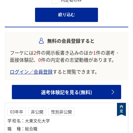
絞り込む
無料の会員登録すると
フーケには
2
件の掲示板書き込みのほか
1
件の選考・
面接体験記、
0
件の内定者の志望動機があります。
ログイン／会員登録
すると閲覧できます。
選考体験記を見る(無料)
03年卒
非公開
性別非公開
学校名
：
大東文化大学
職種
：
総合職