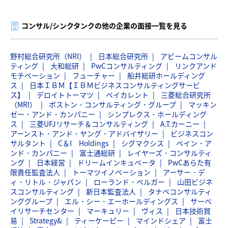
コンサル/シンクタンクの他の企業の面接一覧を見る
野村総合研究所（NRI）
日本総合研究所
アビームコンサル
ティング
大和総研
PwCコンサルティング
リンクアンド
モチベーション
フューチャー
船井総研ホールディング
ス
日本ＩＢＭ【ＩＢＭビジネスコンサルティングサービ
ス】
デロイトトーマツ
ベイカレント
三菱総合研究所
（MRI）
ボストン・コンサルティング・グループ
マッキン
ゼー・アンド・カンパニー
シンプレクス・ホールディング
ス
三菱UFJリサーチ＆コンサルティング
A.T.カーニー
アーンスト・アンド・ヤング・アドバイザリー
ビジネスコン
サルタント
C＆I Holdings
シグマクシス
ベイン・ア
ンド・カンパニー
富士通総研
レイヤーズ・コンサルティ
ング
日本経営
ドリームインキュベータ
PwCあらた有
限責任監査法人
トーマツイノベーション
アーサー・デ
ィ・リトル・ジャパン
ローランド・ベルガー
山田ビジネ
スコンサルティング
新日本監査法人
タナベコンサルティ
ンググループ
エル・シー・エーホールディングス
サーベ
イリサーチセンター
マーキュリー
ヴィス
日本技術貿
易
Strategy&
ティーケーピー
マインドシェア
富士