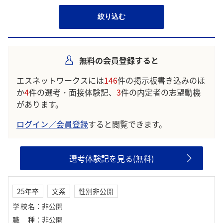
絞り込む
無料の会員登録すると
エスネットワークスには
146
件の掲示板書き込みのほ
か
4
件の選考・面接体験記、
3
件の内定者の志望動機
があります。
ログイン／会員登録
すると閲覧できます。
選考体験記を見る(無料)
25年卒
文系
性別非公開
学校名
：
非公開
職種
：
非公開