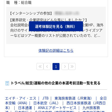
職種
：
総合職
【インターンシップの参加】
参加しなかった
【業界研究・企業研究はどんな風にしましたか？】
会社説明会に参加したり、企業ホームページ(企業HP、海外
選考体験記を見る（無料）
向けのサイト)を読み込んで理解を深めた。サンライズツア
ーなどはツアー概要のリストが公開されていたので、ど...
体験記の詳細はこちら
1
トラベル/航空/運輸の他の企業の本選考前活動一覧を見る
エイチ・アイ・エス
JTB
東海旅客鉄道（JR東海）
全日
本空輸（ANA)
日本航空（JAL）
西日本旅客鉄道（JR西日
本）
日本通運
ANAエアポートサービス
九州旅客鉄