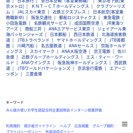
道
日本旅行
全日本空輸（客室乗務職）
東京地下鉄[東
京メトロ]
ＫＮＴ－ＣＴホールディングス
クラブツーリズ
ム
JALスカイ東京
近鉄エクスプレス
日本航空(客室乗
務職新卒)
阪急交通社
郵船ロジスティクス
東急電鉄
小田急電鉄
名鉄観光サービス
成田国際空港
JR東海ツ
アーズ
商船三井
ANAエアサービス東京
ジェイアール東
海パッセンジャーズ
日本郵船
西日本鉄道
北海道旅客鉄
道
JTBトラベランド
ヤマトホールディングス
JTB首都
圏
川崎汽船
名古屋鉄道
ANAセールス
京阪ホールデ
ィングス
スカイマーク
ANA大阪空港
京王電鉄
佐川
急便
近鉄グループホールディングス
エス・ティー・ワー
ルド
ANAウイングス
阪急阪神ホールディングス
西武鉄
道
JTBワールドバケーションズ
京浜急行電鉄
エアーニ
ッポン
三菱倉庫
キーワード
みん就の使い方
学生認証
合同企業説明会
インターン
授業評価
利用規約
掲示板ガイドライン
ヘルプ
広告掲載
グループ規約
プライバシーポリシー
外部送信ポリシー