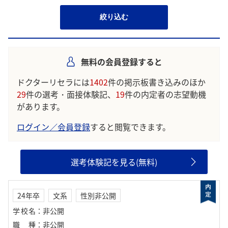
絞り込む
無料の会員登録すると
ドクターリセラには
1402
件の掲示板書き込みのほか
29
件の選考・面接体験記、
19
件の内定者の志望動機
があります。
ログイン／会員登録
すると閲覧できます。
選考体験記を見る(無料)
24年卒
文系
性別非公開
学校名
：
非公開
職種
：
非公開