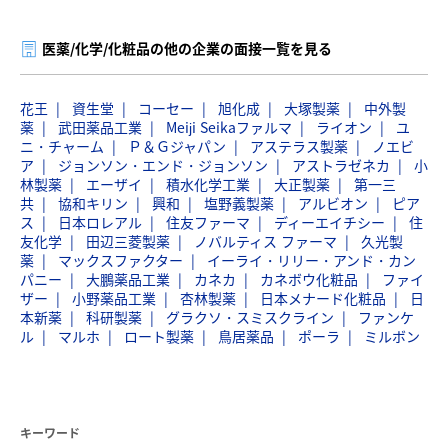
医薬/化学/化粧品の他の企業の面接一覧を見る
花王
資生堂
コーセー
旭化成
大塚製薬
中外製
薬
武田薬品工業
Meiji Seikaファルマ
ライオン
ユ
ニ・チャーム
Ｐ＆Ｇジャパン
アステラス製薬
ノエビ
ア
ジョンソン・エンド・ジョンソン
アストラゼネカ
小
林製薬
エーザイ
積水化学工業
大正製薬
第一三
共
協和キリン
興和
塩野義製薬
アルビオン
ピア
ス
日本ロレアル
住友ファーマ
ディーエイチシー
住
友化学
田辺三菱製薬
ノバルティス ファーマ
久光製
薬
マックスファクター
イーライ・リリー・アンド・カン
パニー
大鵬薬品工業
カネカ
カネボウ化粧品
ファイ
ザー
小野薬品工業
杏林製薬
日本メナード化粧品
日
本新薬
科研製薬
グラクソ・スミスクライン
ファンケ
ル
マルホ
ロート製薬
鳥居薬品
ポーラ
ミルボン
キーワード