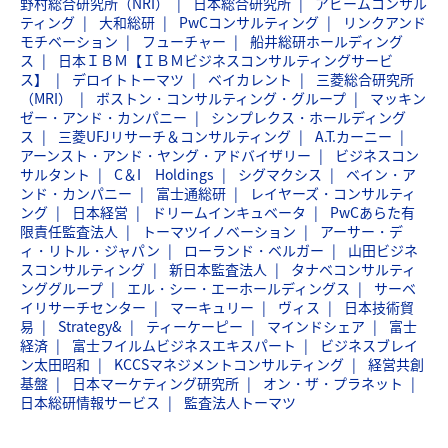
野村総合研究所（NRI）
日本総合研究所
アビームコンサル
ティング
大和総研
PwCコンサルティング
リンクアンド
モチベーション
フューチャー
船井総研ホールディング
ス
日本ＩＢＭ【ＩＢＭビジネスコンサルティングサービ
ス】
デロイトトーマツ
ベイカレント
三菱総合研究所
（MRI）
ボストン・コンサルティング・グループ
マッキン
ゼー・アンド・カンパニー
シンプレクス・ホールディング
ス
三菱UFJリサーチ＆コンサルティング
A.T.カーニー
アーンスト・アンド・ヤング・アドバイザリー
ビジネスコン
サルタント
C＆I Holdings
シグマクシス
ベイン・ア
ンド・カンパニー
富士通総研
レイヤーズ・コンサルティ
ング
日本経営
ドリームインキュベータ
PwCあらた有
限責任監査法人
トーマツイノベーション
アーサー・デ
ィ・リトル・ジャパン
ローランド・ベルガー
山田ビジネ
スコンサルティング
新日本監査法人
タナベコンサルティ
ンググループ
エル・シー・エーホールディングス
サーベ
イリサーチセンター
マーキュリー
ヴィス
日本技術貿
易
Strategy&
ティーケーピー
マインドシェア
富士
経済
富士フイルムビジネスエキスパート
ビジネスブレイ
ン太田昭和
KCCSマネジメントコンサルティング
経営共創
基盤
日本マーケティング研究所
オン・ザ・プラネット
日本総研情報サービス
監査法人トーマツ