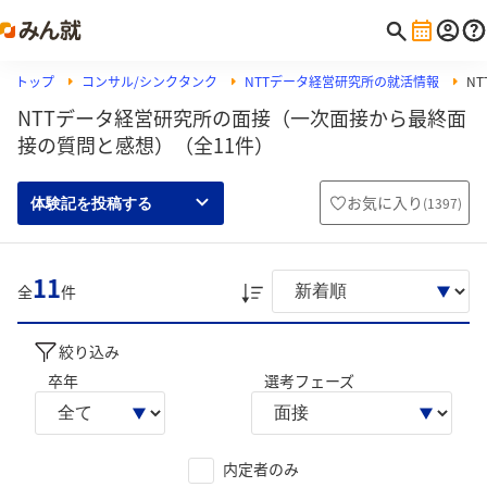
トップ
コンサル/シンクタンク
NTTデータ経営研究所の就活情報
N
NTTデータ経営研究所の面接（一次面接から最終面
接の質問と感想）（全11件）
お気に入り
(
1397
)
体験記を投稿する
11
全
件
絞り込み
卒年
選考フェーズ
内定者のみ