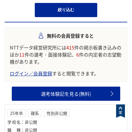
絞り込む
無料の会員登録すると
NTTデータ経営研究所には
415
件の掲示板書き込みの
ほか
11
件の選考・面接体験記、
6
件の内定者の志望動
機があります。
ログイン／会員登録
すると閲覧できます。
選考体験記を見る(無料)
25年卒
理系
性別非公開
学校名
：
非公開
職種
：
非公開