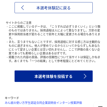
本選考体験記に戻る
サイトからのご注意
ここに掲載しているデータは、「こうすれば必ずうまくいく」という類
のものではありません。採用過程は人によって異なりますし、方針の変
更や採用担当者が変わることで前年と大幅に変更される場合もありえま
す。
また、言うまでもないことですが、採用過程に対する感じ方は主観的な
ものに過ぎません。他人が誉めているからといってかならずしもあなた
にとって望ましい企業とは言い切れませんし、ここで評価の高くない企
業であっても素晴らしい企業はあるはずです。
掲載された内容の真偽、評価の信頼性について当サイトは保証しかねま
す。あくまでも「一つの結果」として参考程度にとどめてください。
本選考体験を投稿する
キーワード
みん就の使い方
学生認証
合同企業説明会
インターン
授業評価