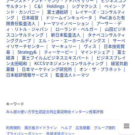
アーンスト・アンド・ヤング・アドバイザリー
ビジネスコン
サルタント
C＆I Holdings
シグマクシス
ベイン・ア
ンド・カンパニー
富士通総研
レイヤーズ・コンサルティ
ング
日本経営
ドリームインキュベータ
PwCあらた有
限責任監査法人
トーマツイノベーション
アーサー・デ
ィ・リトル・ジャパン
ローランド・ベルガー
山田ビジネ
スコンサルティング
新日本監査法人
タナベコンサルティ
ンググループ
エル・シー・エーホールディングス
サーベ
イリサーチセンター
マーキュリー
ヴィス
日本技術貿
易
Strategy&
ティーケーピー
マインドシェア
富士
経済
富士フイルムビジネスエキスパート
ビジネスブレイ
ン太田昭和
KCCSマネジメントコンサルティング
経営共創
基盤
日本マーケティング研究所
オン・ザ・プラネット
日本総研情報サービス
監査法人トーマツ
キーワード
みん就の使い方
学生認証
合同企業説明会
インターン
授業評価
利用規約
掲示板ガイドライン
ヘルプ
広告掲載
グループ規約
プライバシーポリシー
外部送信ポリシー