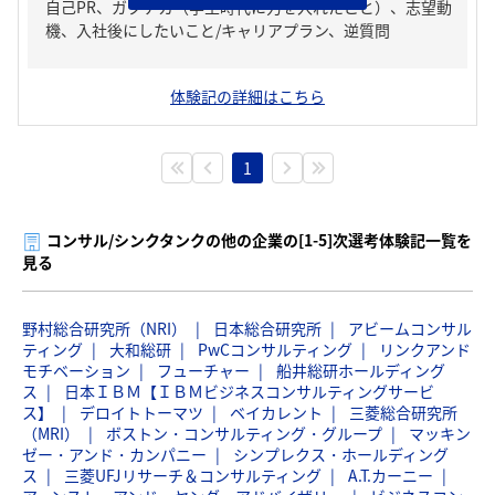
自己PR、ガクチカ（学生時代に力を入れたこと）、志望動
機、入社後にしたいこと/キャリアプラン、逆質問
体験記の詳細はこちら
1
コンサル/シンクタンクの他の企業の[1-5]次選考体験記一覧を
見る
野村総合研究所（NRI）
日本総合研究所
アビームコンサル
ティング
大和総研
PwCコンサルティング
リンクアンド
モチベーション
フューチャー
船井総研ホールディング
ス
日本ＩＢＭ【ＩＢＭビジネスコンサルティングサービ
ス】
デロイトトーマツ
ベイカレント
三菱総合研究所
（MRI）
ボストン・コンサルティング・グループ
マッキン
ゼー・アンド・カンパニー
シンプレクス・ホールディング
ス
三菱UFJリサーチ＆コンサルティング
A.T.カーニー