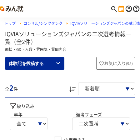
トップ
コンサル/シンクタンク
IQVIAソリューションズジャパンの就活
IQVIAソリューションズジャパンの二次選考情報一
覧（全2件）
面接・GD・人数・雰囲気・質問内容
お気に入り
(
95
)
体験記を投稿する
2
全
件
絞り込み
卒年
選考フェーズ
内定者のみ