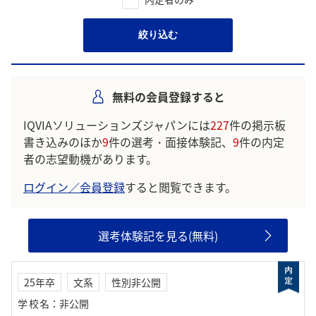
絞り込む
無料の会員登録すると
IQVIAソリューションズジャパンには
227
件の掲示板
書き込みのほか
9
件の選考・面接体験記、
9
件の内定
者の志望動機があります。
ログイン／会員登録
すると閲覧できます。
選考体験記を見る(無料)
25年卒
文系
性別非公開
学校名
：
非公開