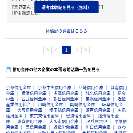
【業界研究・企業研究はどんな風にしましたか？】
選考体験記を見る（無料）
HPを熟読した。
体験記の詳細はこちら
1
信用金庫の他の企業の本選考前活動一覧を見る
京都信用金庫
京都中央信用金庫
尼崎信用金庫
城南信用
金庫
横浜信用金庫
多摩信用金庫
城北信用金庫
信金
中金
西武信用金庫
朝日信用金庫
巣鴨信用金庫
近畿
産業信用組合
川崎信用金庫
岡崎信用金庫
岐阜信用金
庫
大阪信用金庫
埼玉縣信用金庫
瀬戸信用金庫
広島
信用金庫
東京東信用金庫
碧海信用金庫
播州信用金
庫
東京信用金庫
大阪市信用金庫
JA兵庫六甲
平塚信
用金庫
芝信用金庫
近畿労働金庫
川口信用金庫
さわ
やか信用金庫
大阪シティ信用金庫
永和信用金庫
飯能信