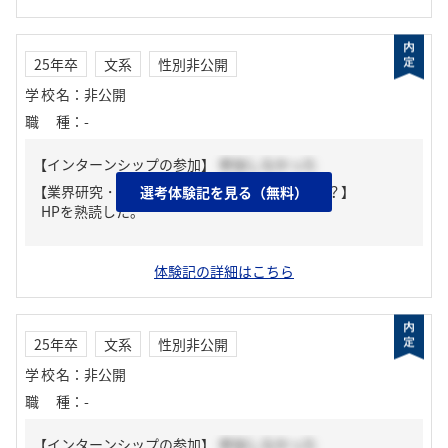
25年卒
文系
性別非公開
学校名
：
非公開
職種
：
-
【インターンシップの参加】
参加しなかった
【業界研究・企業研究はどんな風にしましたか？】
選考体験記を見る（無料）
HPを熟読した。
体験記の詳細はこちら
25年卒
文系
性別非公開
学校名
：
非公開
職種
：
-
【インターンシップの参加】
参加しなかった