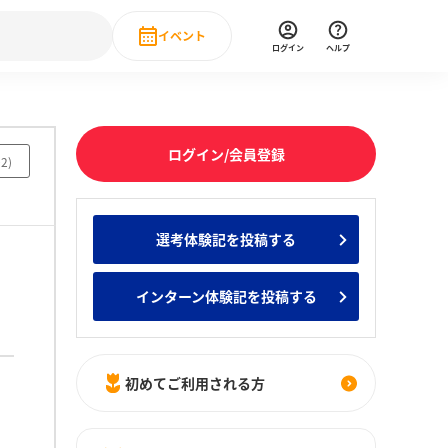
イベント
ログイン
ヘルプ
Event
の新卒就職人気企業ランキング
みんなのインターン人気企業ランキン
直近のイベント一覧
ログイン/会員登録
02
)
もっと見る
 IT・DX現場社員インタビュー
選考体験記を投稿する
の新卒就職人気企業ランキング
みんなのインターン人気企業ランキン
インターン体験記を投稿する
初めてご利用される方