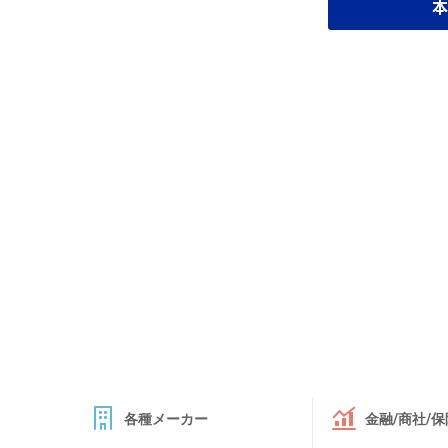
本
各種メーカー
金融/商社/保