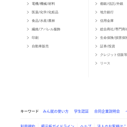
電機/機械/材料
都銀/信託/外銀
医薬/化学/化粧品
地方銀行
食品/水産/農林
信用金庫
繊維/アパレル服飾
総合商社/専門商
印刷
生命保険/損害保
自動車販売
証券/投資
クレジット信販
リース
キーワード
みん就の使い方
学生認証
合同企業説明会
利用規約
掲示板ガイドライン
ヘルプ
法人のお客様はこ