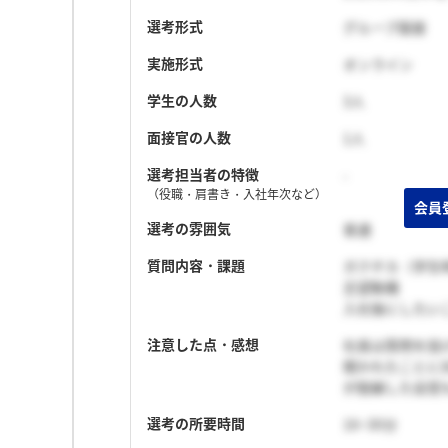
選考形式
グループ面接
実施形式
オンライン
学生の人数
3人
面接官の人数
1人
選考担当者の特徴
-
（役職・肩書き・入社年次など）
選考の雰囲気
普通
質問内容・課題
ガクチカ（学生
志望動機
入社後にしたい
注意した点・感想
社長は質問を投
聞かれたことに
が脱線した自覚
選考の所要時間
16~30分