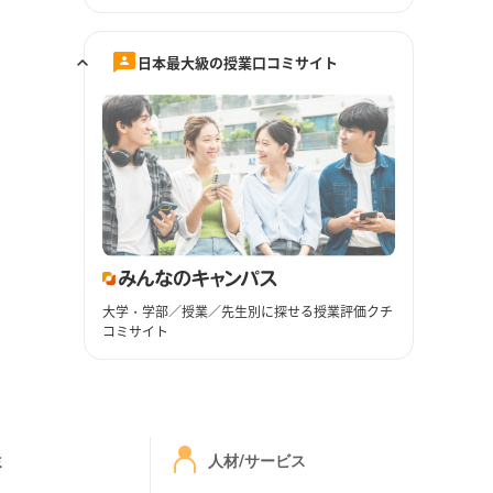
日本最大級の授業口コミサイト
大学・学部／授業／先生別に探せる授業評価クチ
コミサイト
ミ
人材/サービス