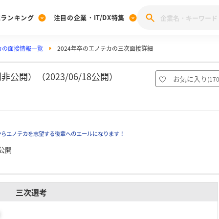
業ランキング
注目の企業・IT/DX特集
カの面接情報一覧
2024年卒のエノテカの三次面接詳細
注目の企業特集
みんなのIT業界新卒就職人気企業ランキング
みんな
[27卒] 本選考体験記投稿キャンペーン
28卒 注目企業特集
27卒 注目企業特集
みんなのDX企業就職ブランド調査
公開）（2023/06/18公開）
お気に入り
(
17
注目のIT・DX企業特集
28卒 IT・DX企業特集
27卒 IT・DX企業特集
28卒
みんなのIT業界新卒就職人気企業ランキング
みんな
からエノテカを志望する後輩へのエールになります！
企業研究
公開
三次選考