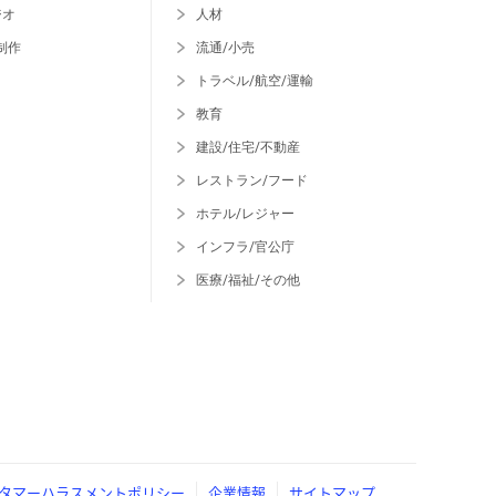
ジオ
人材
制作
流通/小売
トラベル/航空/運輸
教育
建設/住宅/不動産
レストラン/フード
ホテル/レジャー
インフラ/官公庁
医療/福祉/その他
タマーハラスメントポリシー
企業情報
サイトマップ