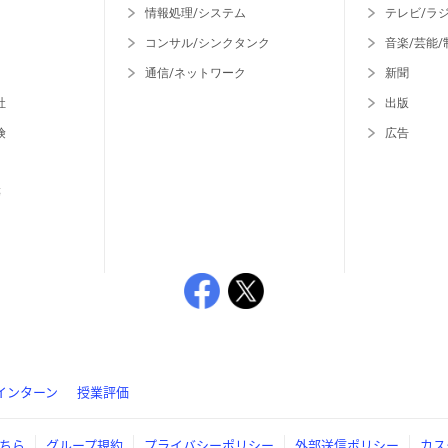
情報処理/システム
テレビ/ラ
コンサル/シンクタンク
音楽/芸能/
通信/ネットワーク
新聞
社
出版
険
広告
等
インターン
授業評価
ちら
グループ規約
プライバシーポリシー
外部送信ポリシー
カス