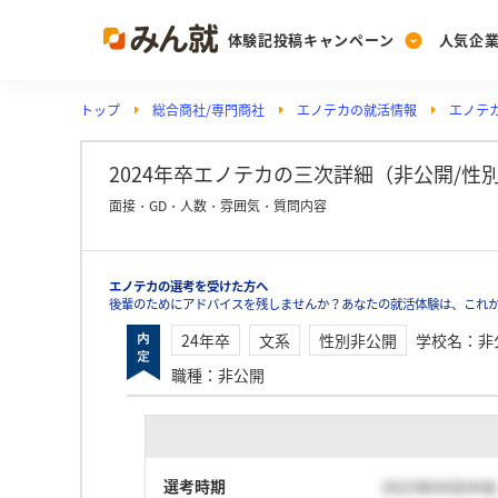
体験記投稿キャンペーン
人気企
トップ
総合商社/専門商社
エノテカの就活情報
エノテ
Post
Ranking
PickUp
投稿する
ランキングを見る
注目の企業特集
2024年卒エノテカの三次詳細（非公開/性別非
面接・GD・人数・雰囲気・質問内容
Vote
エノテカの選考を受けた方へ
投票する
後輩のためにアドバイスを残しませんか？あなたの就活体験は、これ
動画で知ろう！業界・
24年卒
文系
性別非公開
学校名
：
非
職種
：
非公開
選考時期
2023年04月中旬