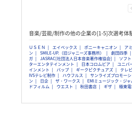
音楽/芸能/制作の他の企業の[1-5]次選考
ＵＳＥＮ
エイベックス
ポニーキャニオン
ア
ン
SMILE-UP.（旧ジャニーズ事務所）
劇団四季
ガ
JASRAC[社団法人日本音楽著作権協会]
ソフト
ターエンタテインメント
日本コロムビア
ユニバ
インメント
バップ
ギークピクチュアズ
テレ
IVSテレビ制作
ハウフルス
サンライズプロモーシ
ン
日企
ザ・ワークス
EMIミュージック・ジャパ
ドフィルム
ウエスト
秋田書店
ギザ
極東電