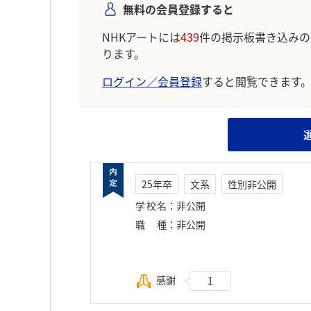
無料の会員登録すると
NHKアートには
439
件の掲示板書き込みの
ります。
ログイン／会員登録
すると閲覧できます
25年卒
文系
性別非公開
学校名
：
非公開
職種
：
非公開
感謝
1