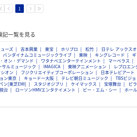
1
体験記一覧を見る
ミューズ
吉本興業
東宝
ホリプロ
松竹
日テレ アックスオ
バンダイナムコミュージックライブ
東映
キングレコード
ギ
・オン・デマンド
ワタナベエンターテインメント
マーベラス
ーサルミュージック
IMAGICA
東映アニメーション
レプロエン
ビシオン
フジクリエイティブコーポレーション
日本テレビアート
ョン東京
キョードー大阪
テレビ朝日ミュージック
TBSビジョ
ン[東芝EMI]
スタジオジブリ
ケイマックス
宝塚舞台
ピラ
視台
ローソンHMVエンタテイメント
ビー・エム・シー
ホー