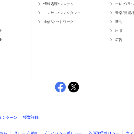
情報処理/システム
テレビ/ラ
コンサル/シンクタンク
音楽/芸能/
通信/ネットワーク
新聞
社
出版
険
広告
等
インターン
授業評価
ちら
グループ規約
プライバシーポリシー
外部送信ポリシー
カス