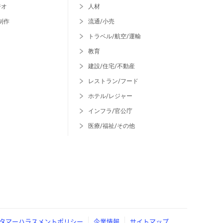
ジオ
人材
制作
流通/小売
トラベル/航空/運輸
教育
建設/住宅/不動産
レストラン/フード
ホテル/レジャー
インフラ/官公庁
医療/福祉/その他
タマーハラスメントポリシー
企業情報
サイトマップ