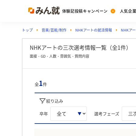
体験記投稿キャンペーン
人気企
トップ
音楽/芸能/制作
NHKアートの就活情報
NHKア
Post
Ranking
PickUp
投稿する
ランキングを見る
注目の企業特集
NHKアートの三次選考情報一覧（全1件）
面接・GD・人数・雰囲気・質問内容
Vote
投票する
1
全
件
動画で知ろう！業界・
絞り込み
卒年
選考フェーズ