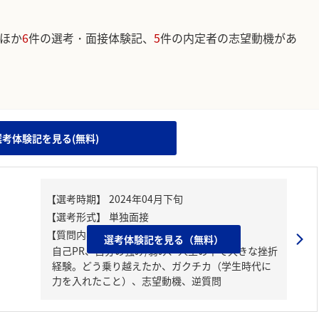
ほか
6
件の選考・面接体験記、
5
件の内定者の志望動機があ
。
選考体験記を見る(無料)
【質問内容・課題】
選考体験記を見る（無料）
自己PR、自分の強み/弱み、人生の中で大きな挫折
経験。どう乗り越えたか、ガクチカ（学生時代に
力を入れたこと）、志望動機、逆質問