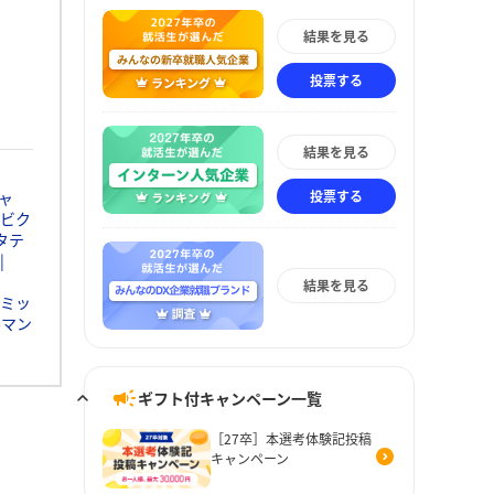
結果を見る
投票する
結果を見る
投票する
ャ
ビク
タテ
結果を見る
ミッ
ルマン
ギフト付キャンペーン一覧
［27卒］本選考体験記投稿
キャンペーン