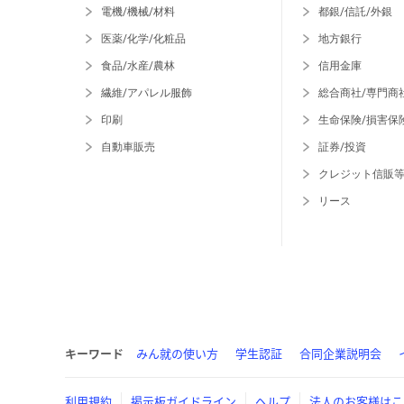
電機/機械/材料
都銀/信託/外銀
医薬/化学/化粧品
地方銀行
食品/水産/農林
信用金庫
繊維/アパレル服飾
総合商社/専門商
印刷
生命保険/損害保
自動車販売
証券/投資
クレジット信販
リース
キーワード
みん就の使い方
学生認証
合同企業説明会
利用規約
掲示板ガイドライン
ヘルプ
法人のお客様はこ