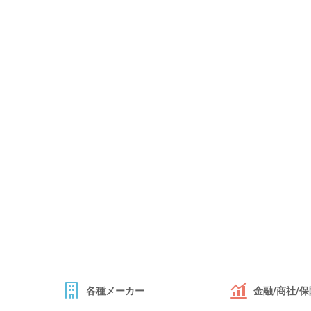
各種メーカー
金融/商社/保