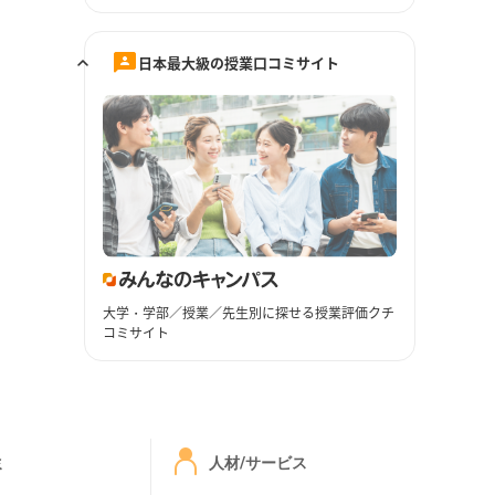
日本最大級の授業口コミサイト
大学・学部／授業／先生別に探せる授業評価クチ
コミサイト
ミ
人材/サービス