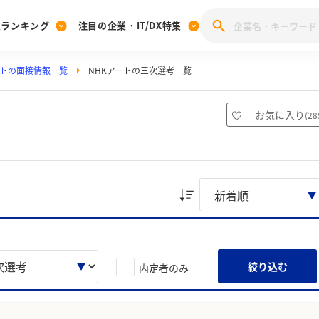
業ランキング
注目の企業・IT/DX特集
ートの面接情報一覧
NHKアートの三次選考一覧
注目の企業特集
みんなのIT業界新卒就職人気企業ランキング
みんな
[27卒] 本選考体験記投稿キャンペーン
28卒 注目企業特集
27卒 注目企業特集
みんなのDX企業就職ブランド調査
お気に入り
(
28
注目のIT・DX企業特集
28卒 IT・DX企業特集
27卒 IT・DX企業特集
28卒
みんなのIT業界新卒就職人気企業ランキング
みんな
企業研究
絞り込む
内定者のみ