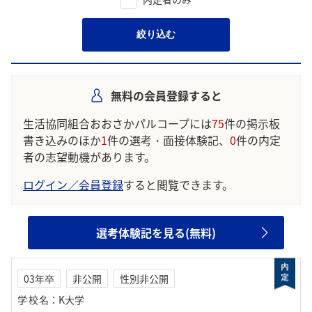
絞り込む
無料の会員登録すると
生活協同組合おおさかパルコープには
75
件の掲示板
書き込みのほか
1
件の選考・面接体験記、
0
件の内定
者の志望動機があります。
ログイン／会員登録
すると閲覧できます。
選考体験記を見る(無料)
03年卒
非公開
性別非公開
学校名
：
K大学