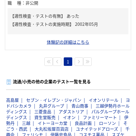
職種
：
非公開
【適性検査・テストの有無】
あった
体験記の詳細はこちら
1
流通/小売の他の企業のテスト一覧を見る
高島屋
セブン‐イレブン・ジャパン
イオンリテール
ヨ
ドバシカメラ
丸井グループ
青山商事
三越伊勢丹ホール
ディングス
三菱食品
アダストリア
パルグループホール
ディングス
資生堂販売
イオン
ファミリーマート
伊
勢丹
三越
イトーヨーカ堂
良品計画
ローソン
そ
ごう・西武
大丸松坂屋百貨店
ユナイテッドアローズ
千
趣会
フェリシモ
伊藤忠食品
コスモス薬品
スズケ