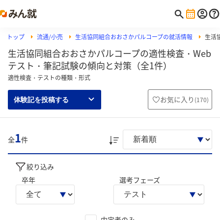
トップ
流通/小売
生活協同組合おおさかパルコープの就活情報
生活
生活協同組合おおさかパルコープの適性検査・Web
テスト・筆記試験の傾向と対策（全1件）
適性検査・テストの種類・形式
お気に入り
(
170
)
体験記を投稿する
1
全
件
絞り込み
卒年
選考フェーズ
内定者のみ