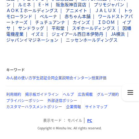
ン
ルミネ
E・H
阪急阪神百貨店
プリモジャパン
ＡＯＫＩホールディングス
アニメイト
ＪＡＬＵＸ
トゥ
モローランド
ベルーナ
赤ちゃん本舗
ワールドストアパ
ートナーズ
チュチュアンナ
カインズ
ＩＤＯＭ
イプ
サ
サンドラッグ
平和堂
スギホールディングス
因幡
電機産業
イズミ
ジェイアール西日本伊勢丹
JA横浜
ジャパンイマジネーション
ニッセンホールディングス
キーワード
みん就の使い方
学生認証
合同企業説明会
インターン
授業評価
利用規約
掲示板ガイドライン
ヘルプ
広告掲載
グループ規約
プライバシーポリシー
外部送信ポリシー
カスタマーハラスメントポリシー
企業情報
サイトマップ
表示モード
モバイル
PC
Copyright © Minshu Inc. All rights reserved.