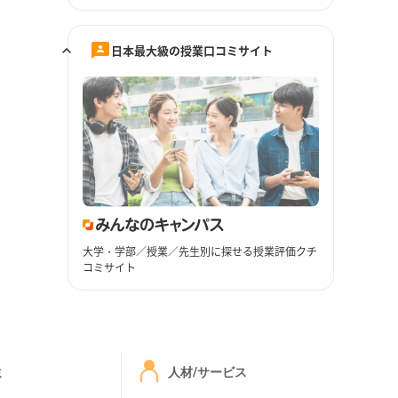
日本最大級の授業口コミサイト
大学・学部／授業／先生別に探せる授業評価クチ
コミサイト
ミ
人材/サービス