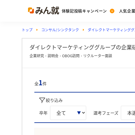
体験記投稿キャンペーン
人気企
トップ
コンサル/シンクタンク
ダイレクトマーケティンググ
Post
Ranking
PickUp
投稿する
ランキングを見る
注目の企業特集
ダイレクトマーケティンググループの企業研
企業研究・説明会・OBOG訪問・リクルーター面談
Vote
投票する
1
全
件
動画で知ろう！業界・
絞り込み
卒年
選考フェーズ