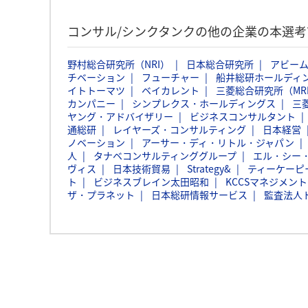
コンサル/シンクタンクの他の企業の本選
野村総合研究所（NRI）
日本総合研究所
アビー
チベーション
フューチャー
船井総研ホールディ
イトトーマツ
ベイカレント
三菱総合研究所（MR
カンパニー
シンプレクス・ホールディングス
三
ヤング・アドバイザリー
ビジネスコンサルタント
通総研
レイヤーズ・コンサルティング
日本経営
ノベーション
アーサー・ディ・リトル・ジャパン
人
タナベコンサルティンググループ
エル・シー
ヴィス
日本技術貿易
Strategy&
ティーケーピ
ト
ビジネスブレイン太田昭和
KCCSマネジメン
ザ・プラネット
日本総研情報サービス
監査法人