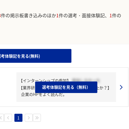
3
件の掲示板書き込みのほか
1
件の選考・面接体験記、
1
件の
。
選考体験記を見る(無料)
【インターンシップの参加】
参加しなかった
選考体験記を見る（無料）
【業界研究・企業研究はどんな風にしましたか？】
企業のHPをよく読んだ。
1