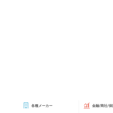
各種メーカー
金融/商社/保