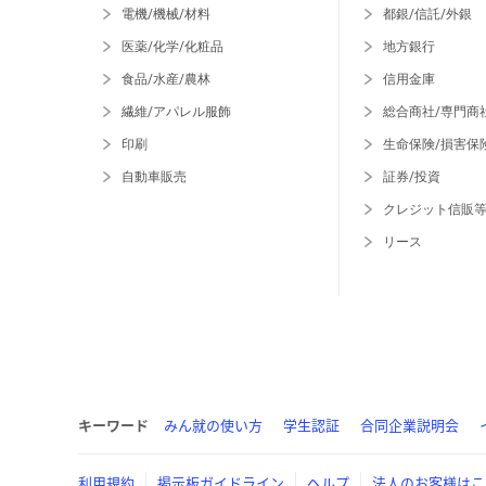
電機/機械/材料
都銀/信託/外銀
医薬/化学/化粧品
地方銀行
食品/水産/農林
信用金庫
繊維/アパレル服飾
総合商社/専門商
印刷
生命保険/損害保
自動車販売
証券/投資
クレジット信販
リース
キーワード
みん就の使い方
学生認証
合同企業説明会
利用規約
掲示板ガイドライン
ヘルプ
法人のお客様はこ