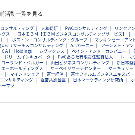
考前活動一覧を見る
ムコンサルティング
大和総研
PwCコンサルティング
リンクア
ングス
日本ＩＢＭ【ＩＢＭビジネスコンサルティングサービス】
I）
ボストン・コンサルティング・グループ
マッキンゼー・アン
菱UFJリサーチ＆コンサルティング
A.T.カーニー
アーンスト・アン
C＆I Holdings
シグマクシス
ベイン・アンド・カンパニー
ドリームインキュベータ
PwCあらた有限責任監査法人
トーマ
ローランド・ベルガー
山田ビジネスコンサルティング
新日本監
・エーホールディングス
サーベイリサーチセンター
マーキュリー
ー
マインドシェア
富士経済
富士フイルムビジネスエキスパー
トコンサルティング
経営共創基盤
日本マーケティング研究所
オ
トーマツ