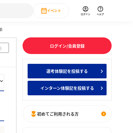
イベント
ログイン
ヘルプ
動
Event
の新卒就職人気企業ランキング
みんなのインターン人気企業ランキン
直近のイベント一覧
ログイン/会員登録
0
)
もっと見る
 IT・DX現場社員インタビュー
選考体験記を投稿する
の新卒就職人気企業ランキング
みんなのインターン人気企業ランキン
インターン体験記を投稿する
初めてご利用される方