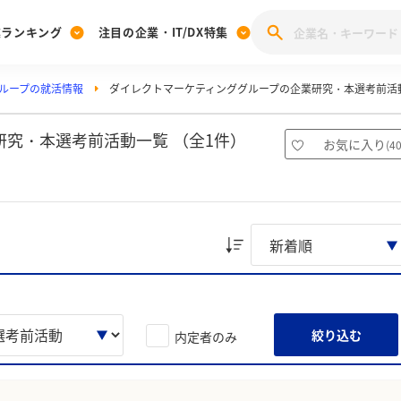
業ランキング
注目の企業・IT/DX特集
ループの就活情報
ダイレクトマーケティンググループの企業研究・本選考前活
注目の企業特集
みんなのIT業界新卒就職人気企業ランキング
みんな
[27卒] 本選考体験記投稿キャンペーン
28卒 注目企業特集
27卒 注目企業特集
みんなのDX企業就職ブランド調査
究・本選考前活動一覧 （全1件）
お気に入り
(
4
注目のIT・DX企業特集
28卒 IT・DX企業特集
27卒 IT・DX企業特集
28卒
みんなのIT業界新卒就職人気企業ランキング
みんな
企業研究
絞り込む
内定者のみ