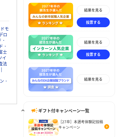
結果を見る
投票する
ンドモ
デロ
ド・
結果を見る
ド・
富士
投票する
ツイ
査法
結果を見る
ン・
ギフト付キャンペーン一覧
［27卒］本選考体験記投稿
キャンペーン