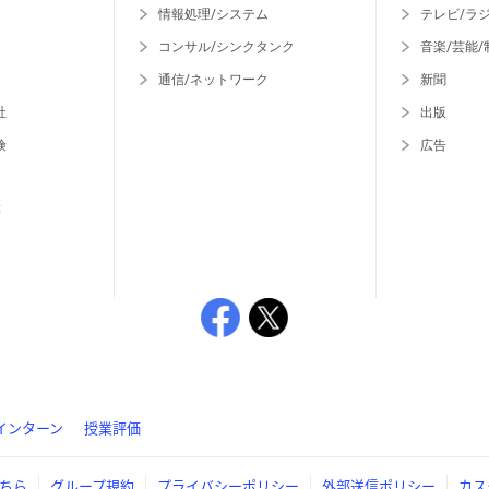
情報処理/システム
テレビ/ラ
コンサル/シンクタンク
音楽/芸能/
通信/ネットワーク
新聞
社
出版
険
広告
等
インターン
授業評価
ちら
グループ規約
プライバシーポリシー
外部送信ポリシー
カス