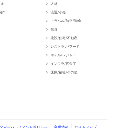
ジオ
人材
制作
流通/小売
トラベル/航空/運輸
教育
建設/住宅/不動産
レストラン/フード
ホテル/レジャー
インフラ/官公庁
医療/福祉/その他
タマーハラスメントポリシー
企業情報
サイトマップ