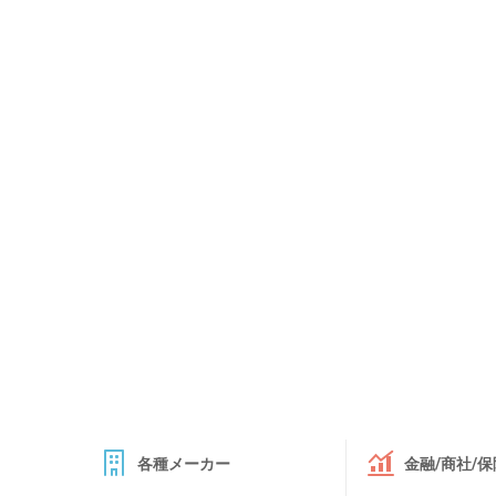
各種メーカー
金融/商社/保