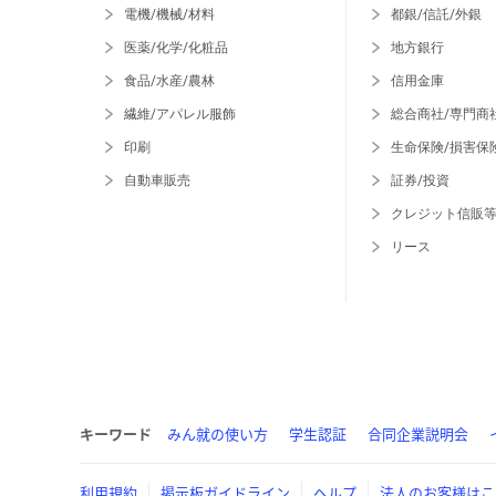
電機/機械/材料
都銀/信託/外銀
医薬/化学/化粧品
地方銀行
食品/水産/農林
信用金庫
繊維/アパレル服飾
総合商社/専門商
印刷
生命保険/損害保
自動車販売
証券/投資
クレジット信販
リース
キーワード
みん就の使い方
学生認証
合同企業説明会
利用規約
掲示板ガイドライン
ヘルプ
法人のお客様はこ