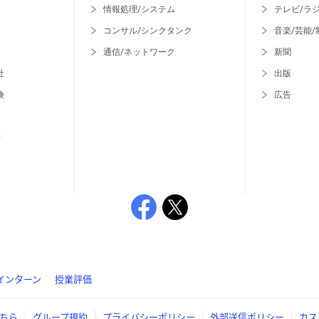
情報処理/システム
テレビ/ラ
コンサル/シンクタンク
音楽/芸能/
通信/ネットワーク
新聞
社
出版
険
広告
等
インターン
授業評価
ちら
グループ規約
プライバシーポリシー
外部送信ポリシー
カス