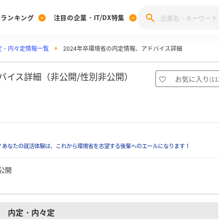
業ランキング
注目の企業・IT/DX特集
定・内々定情報一覧
2024年卒環境省の内定情報、アドバイス詳細
注目の企業特集
みんなのIT業界新卒就職人気企業ランキング
みんな
[27卒] 本選考体験記投稿キャンペーン
28卒 注目企業特集
27卒 注目企業特集
みんなのDX企業就職ブランド調査
ドバイス詳細（非公開/性別非公開）
お気に入り
(
11
注目のIT・DX企業特集
28卒 IT・DX企業特集
27卒 IT・DX企業特集
28卒
みんなのIT業界新卒就職人気企業ランキング
みんな
企業研究
？あなたの就活体験は、これから環境省を志望する後輩へのエールになります！
公開
内定・内々定