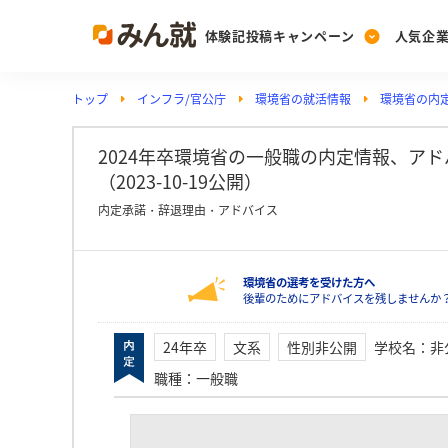
体験記投稿キャンペーン
人気企
トップ
インフラ/官公庁
環境省の就活情報
環境省の内
Post
Ranking
PickUp
投稿する
ランキングを見る
注目の企業特集
2024年卒環境省の一般職の内定情報、ア
（2023-10-19公開）
内定承諾・辞退理由・アドバイス
Vote
投票する
環境省の選考を受けた方へ
動画で知ろう！業界・
後輩のためにアドバイスを残しませんか
24年卒
文系
性別非公開
学校名
：
非
職種
：
一般職