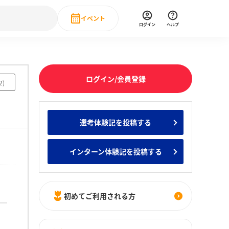
イベント
ログイン
ヘルプ
Event
の新卒就職人気企業ランキング
みんなのインターン人気企業ランキン
直近のイベント一覧
ログイン/会員登録
2
)
もっと見る
 IT・DX現場社員インタビュー
選考体験記を投稿する
の新卒就職人気企業ランキング
みんなのインターン人気企業ランキン
インターン体験記を投稿する
初めてご利用される方