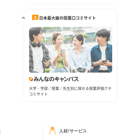
日本最大級の授業口コミサイト
大学・学部／授業／先生別に探せる授業評価クチ
コミサイト
ミ
人材/サービス