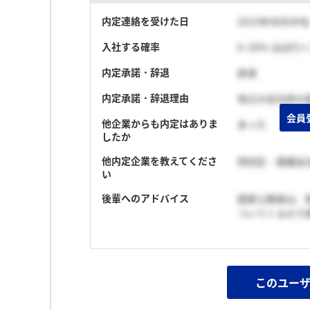
内定連絡を受けた日
2023年08月中旬
入社する確率
0~20% ほぼ行
内定承諾・辞退
辞退
内定承諾・辞退理由
地元の自治体の
会員
他企業からも内定はありま
あった
したか
他内定企業を教えてくださ
特別区・基礎自
い
後輩へのアドバイス
国家公務員は、
ついてくるので
このユー