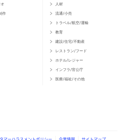
ジオ
人材
制作
流通/小売
トラベル/航空/運輸
教育
建設/住宅/不動産
レストラン/フード
ホテル/レジャー
インフラ/官公庁
医療/福祉/その他
タマーハラスメントポリシー
企業情報
サイトマップ