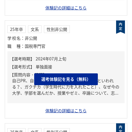
体験記の詳細はこちら
25年卒
文系
性別非公開
学校名
：
非公開
職種
：
国税専門官
【質問内容・課題】
選考体験記を見る（無料）
自己PR、自分の強み/弱み、周りからどんな人といわれ
る？、ガクチカ（学生時代に力を入れたこと）、なぜ今の
大学、学部を選んだか、授業やゼミ、卒論について、志...
体験記の詳細はこちら
25年卒
文系
性別非公開