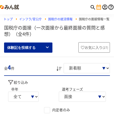
トップ
インフラ/官公庁
国税庁の就活情報
国税庁の面接情報一覧
国税庁の面接（一次面接から最終面接の質問と感
想）（全4件）
お気に入り
(
27
)
体験記を投稿する
4
全
件
絞り込み
卒年
選考フェーズ
内定者のみ