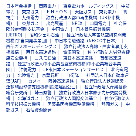
日本年金機構
関西電力
東京電力ホールディングス
中部
電力
東京ガス
ＥＮＥＯＳ
大阪ガス
東北電力
警
視庁
九州電力
独立行政法人都市再生機構（UR都市機
構）
東邦ガス
出光興産
INPEX
四国電力
社会保
険診療報酬支払基金
中国電力
日本貿易振興機構
[JETRO]
昭和シェル石油
独立行政法人宇宙航空研究開発
機構[宇宙開発事業団]
中日本高速道路（NEXCO中日本）
西部ガスホールディングス
独立行政法人高齢・障害者雇用支
援機構
西日本高速道路
電源開発
独立行政法人労働者健
康安全機構
コスモ石油
東日本高速道路
首都高速道
路
独立行政法人中小企業基盤整備機構[中小企業総合事業
団]
沖縄電力
JR東日本ステーションサービス
北海道電
力
北陸電力
京葉瓦斯
自衛隊
社団法人日本自動車連
盟[JAF]
カメイ
阪神高速道路
独立行政法人鉄道建設・
運輸施設整備支援機構[鉄道建設公団]
独立行政法人産業技術
総合研究所
埼玉県警
独立行政法人日本原子力研究開発機
構
北海道ガス
独立行政法人国際交流基金
独立行政法人
科学技術振興機構
医薬品医療機器整備機構
静岡ガス
中
部ガス
石油資源開発