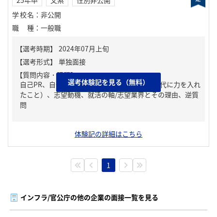
学校名
：
非公開
職種
：
一般職
【質問内容・課題】
選考体験記を見る（無料）
自己PR、自分の強み/弱み、ガクチカ（学生時代に力を入れ
たこと）、志望動機、就活の軸/志望業界とその理由、逆質
問
体験記の詳細はこちら
1
インフラ/官公庁の他の企業の面接一覧を見る