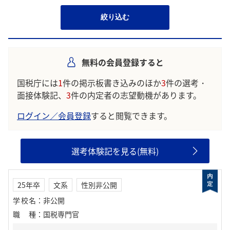
絞り込む
無料の会員登録すると
国税庁には
1
件の掲示板書き込みのほか
3
件の選考・
面接体験記、
3
件の内定者の志望動機があります。
ログイン／会員登録
すると閲覧できます。
選考体験記を見る(無料)
25年卒
文系
性別非公開
学校名
：
非公開
職種
：
国税専門官