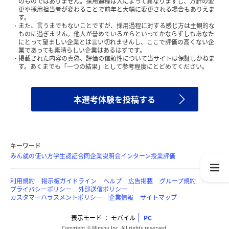
のものではありません。採用過程は人によって異なりますし、方針の変
更や採用担当者が変わることで前年と大幅に変更される場合もありえま
す。
また、言うまでもないことですが、採用過程に対する感じ方は主観的な
ものに過ぎません。他人が誉めているからといってかならずしもあなた
にとって望ましい企業とは言い切れませんし、ここで評価の高くない企
業であっても素晴らしい企業はあるはずです。
掲載された内容の真偽、評価の信頼性について当サイトは保証しかねま
す。あくまでも「一つの結果」として参考程度にとどめてください。
本選考体験を投稿する
キーワード
みん就の使い方
学生認証
合同企業説明会
インターン
授業評価
利用規約
掲示板ガイドライン
ヘルプ
広告掲載
グループ規約
プライバシーポリシー
外部送信ポリシー
カスタマーハラスメントポリシー
企業情報
サイトマップ
表示モード
モバイル
PC
Copyright © Minshu Inc. All rights reserved.