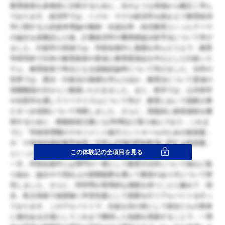
教育政策を多角的に分析するために，次のような領域から幅広く学ん
でおります。経済学では，ミクロ・マクロ経済学を踏まえて教育経済
学に関する人的資本理論や教師・生徒比率，幼児教育といったテーマ
の論文を多数読んだ他，計量経済学や費用便益分析手法について学び
ました。行政学の領域では，学部在籍中に基礎を学んだうえで，教育
学研究科で日本の教育政策や貴省と教育委員会を中心とした行政シス
テム，教育政策で争点となる規範的論争について学びました。法学の
世界では，憲法・行政法の基礎を学んだほか，教育法について貴省の
現職職員の方からご教授いただきました。また，哲学では，公共哲学
や法哲学を通してリベラリズムについて学び，教育において国家が果
たすべき役割について考察しました。さらに，実践的に政策過程を獲
得するために，模擬政策立案にも2年間ほど取り組んでおり，これま
でに「学校管理職のマネジメント能力コントロールのための政策案」
や「小学校外国語教育改革と外国人外国語専科教員に関する政策案」
この体験記の全項目を見る
といったテーマを扱ってきました。
一方，学部在籍中には専門の一環として教育方法学について熱心に取
り組み，論文や十回以上の授業観察を通じて教室のあり方について研
究しました。さらに，同学問が実用的な側面を持つことに鑑みて，現
在，私立高校で放課後に学習支援として授業を行うアルバイトを行っ
ております。このアルバイトで，生徒を目の前にして彼女たちの将来
に責任ある立場としてこれまで獲得した知識を実践することで，一理