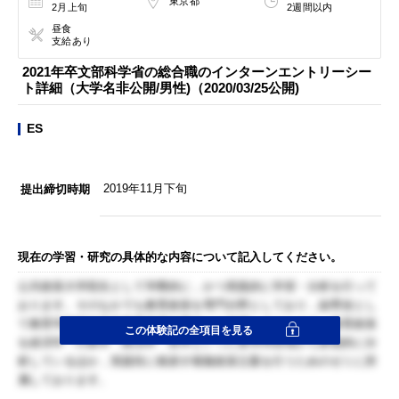
東京都
2月上旬
2週間以内
昼食
支給あり
2021年卒文部科学省の総合職のインターンエントリーシー
ト詳細（大学名非公開/男性)（2020/03/25公開)
ES
2019年11月下旬
提出締切時期
現在の学習・研究の具体的な内容について記入してください。
公共政策大学院生として学際的に，かつ実践的に学習・分析を行って
おります。そのなかでも教育政策を専門分野としており，副専攻とし
て教育学研究科学校教育高度化専攻にも所属しております。教育政策
この体験記の全項目を見る
を経済学・行政学・政治学・哲学といった各学問領域から多面的に分
析しているほか，実践性に根差す模擬政策立案を行うためのゼミに所
属しております。