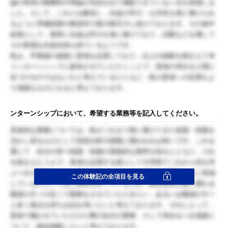
論の実現の困難性や理論が言語を以て捕捉できていない点を体感しま
した。そして，これらを解決し，生徒が学力・公共性を身に着けられ
るように準備段階や教室内で最大限尽力し続けております。その途中
経過として，着実に生徒は学力を身に着けており，試験などを通して
その実感を生徒自身も得ているようです。
私は，卒業後の進路に貴省を志望しており，以上の経験を踏まえて本
インターンシップに参加させていただくことで，貴省の求める人間に
近づけるのではないかと考えているとともに，私の貴省への志望もよ
り強固なものとなると考えております。
ンターンシップにおいて、希望する業務等を記入してください。
具体的な業務については，私がこれまで身に着けてきた知識・技能を
活かし得るものとして現状分析や調査に携われれば幸いです。これを
通じて，自分の持つ知識・技能の実践的な限界を知るとともに，それ
を踏まえたうえで，貴省を志望する者として大学院でこれから何を学
ぶべきか同定したいと考えております。また貴省が政策をいかに形成
この体験記の全項目を見る
しているかという点に興味を持っているため，教育政策立案に携わる
職員の方々の近くで業務をさせていただきたい，あるいは職員の方々
と多く接点を持ちお話を伺いたいと考えております。それによって，
貴省で働かせていただけた際の自分の業務，そして求めるべき規範に
ついて，疑似体験したいと考えております。