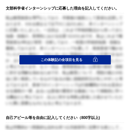
文部科学省インターンシップに応募した理由を記入してください。
私は教育政策を専門としており，卒業後の進路として貴省を志望して
おります。それを踏まえて以下の二点のために，本インターンシップ
に応募いたしました。一点目は，これまで学術的観点から培ってきた
知識・技能の，実用性における位置づけのためです。私はこれまで教
育政策を4年ほど研究・分析しており，一程度の学術的知識・技能を
蓄積しております。本インターンシップを通して，将来貴省で働かせ
ていただけた場合に，それらをいかに実践的なものへと応用できるの
この体験記の全項目を見る
か，また，それにあたって私に不足している経験は何かを同定したい
と考えております。もう一点は，教育政策あるいは貴省の使命・規範
に対する理解を深めるためです。私は教育について，理想の個人や社
会に深く根差しているものであるが故に規範的対立が生じやすいと考
えております。貴省でのインターンシップは行政機関がそれを妥決さ
せる過程の一環，あるいは貴省の重視する価値について体験的に学べ
る機会だと考えており，以上に対する考察は貴省に入省させていただ
いた際に貴重なものになると考えております。
自己アピール等を自由に記入してください（800字以上)
私は学際的かつ実践的な志向を持つ公共政策学に従事する者として，