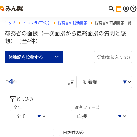
トップ
インフラ/官公庁
総務省の就活情報
総務省の面接情報一覧
総務省の面接（一次面接から最終面接の質問と感
想）（全4件）
お気に入り
(
91
)
体験記を投稿する
4
全
件
絞り込み
卒年
選考フェーズ
内定者のみ