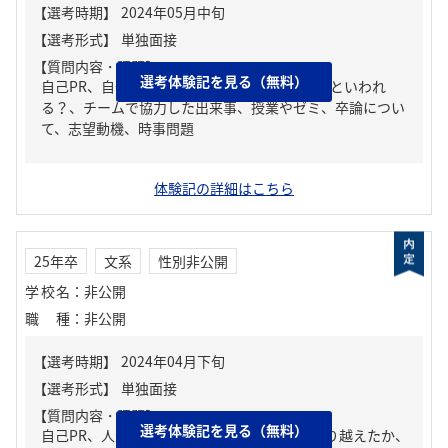
【質問内容・課題】
選考体験記を見る（無料）
自己PR、自分の強み/弱み、周りからどんな人といわれ
る？、チームで協力した出来事、授業やゼミ、卒論につい
て、志望動機、時事問題
体験記の詳細はこちら
25年卒
文系
性別非公開
学校名
：
非公開
職種
：
非公開
【質問内容・課題】
選考体験記を見る（無料）
自己PR、人生の中で大きな挫折経験。どう乗り越えたか、