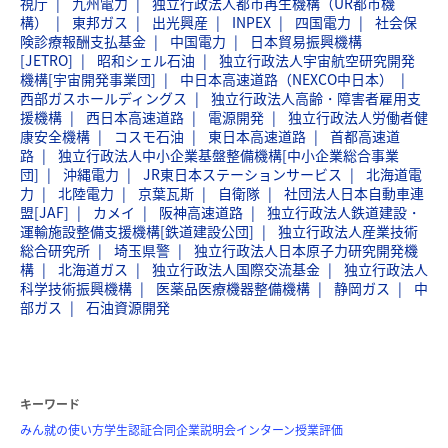
視庁
九州電力
独立行政法人都市再生機構（UR都市機
構）
東邦ガス
出光興産
INPEX
四国電力
社会保
険診療報酬支払基金
中国電力
日本貿易振興機構
[JETRO]
昭和シェル石油
独立行政法人宇宙航空研究開発
機構[宇宙開発事業団]
中日本高速道路（NEXCO中日本）
西部ガスホールディングス
独立行政法人高齢・障害者雇用支
援機構
西日本高速道路
電源開発
独立行政法人労働者健
康安全機構
コスモ石油
東日本高速道路
首都高速道
路
独立行政法人中小企業基盤整備機構[中小企業総合事業
団]
沖縄電力
JR東日本ステーションサービス
北海道電
力
北陸電力
京葉瓦斯
自衛隊
社団法人日本自動車連
盟[JAF]
カメイ
阪神高速道路
独立行政法人鉄道建設・
運輸施設整備支援機構[鉄道建設公団]
独立行政法人産業技術
総合研究所
埼玉県警
独立行政法人日本原子力研究開発機
構
北海道ガス
独立行政法人国際交流基金
独立行政法人
科学技術振興機構
医薬品医療機器整備機構
静岡ガス
中
部ガス
石油資源開発
キーワード
みん就の使い方
学生認証
合同企業説明会
インターン
授業評価