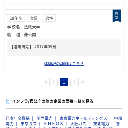
18年卒
文系
男性
学校名
：
法政大学
職種
：
非公開
体験記の詳細はこちら
1
インフラ/官公庁の他の企業の面接一覧を見る
日本年金機構
関西電力
東京電力ホールディングス
中部
電力
東京ガス
ＥＮＥＯＳ
大阪ガス
東北電力
警