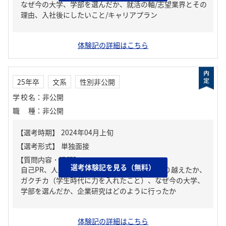
なぜ今の大学、学部を選んだか、就活の軸/志望業界とその
理由、入社後にしたいこと/キャリアプラン
体験記の詳細はこちら
25年卒
文系
性別非公開
学校名
：
非公開
職種
：
非公開
【質問内容・課題】
選考体験記を見る（無料）
自己PR、人生の中で大きな挫折経験。どう乗り越えたか、
ガクチカ（学生時代に力を入れたこと）、なぜ今の大学、
学部を選んだか、企業研究はどのように行ったか
体験記の詳細はこちら