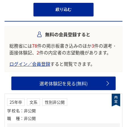
絞り込む
無料の会員登録すると
総務省には
78
件の掲示板書き込みのほか
3
件の選考・
面接体験記、
2
件の内定者の志望動機があります。
ログイン／会員登録
すると閲覧できます。
選考体験記を見る(無料)
25年卒
文系
性別非公開
学校名
：
非公開
職種
：
非公開