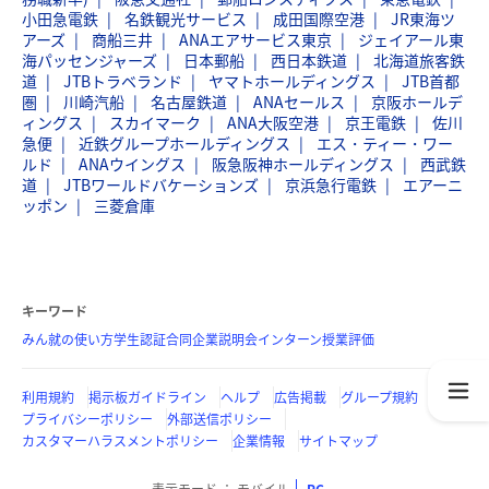
小田急電鉄
名鉄観光サービス
成田国際空港
JR東海ツ
アーズ
商船三井
ANAエアサービス東京
ジェイアール東
海パッセンジャーズ
日本郵船
西日本鉄道
北海道旅客鉄
道
JTBトラベランド
ヤマトホールディングス
JTB首都
圏
川崎汽船
名古屋鉄道
ANAセールス
京阪ホールデ
ィングス
スカイマーク
ANA大阪空港
京王電鉄
佐川
急便
近鉄グループホールディングス
エス・ティー・ワー
ルド
ANAウイングス
阪急阪神ホールディングス
西武鉄
道
JTBワールドバケーションズ
京浜急行電鉄
エアーニ
ッポン
三菱倉庫
キーワード
みん就の使い方
学生認証
合同企業説明会
インターン
授業評価
利用規約
掲示板ガイドライン
ヘルプ
広告掲載
グループ規約
プライバシーポリシー
外部送信ポリシー
カスタマーハラスメントポリシー
企業情報
サイトマップ