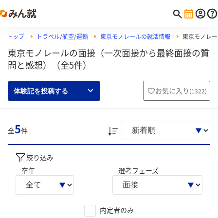
トップ
トラベル/航空/運輸
東京モノレールの就活情報
東京モノレー
東京モノレールの面接（一次面接から最終面接の質
問と感想）（全5件）
お気に入り
(
1322
)
体験記を投稿する
5
全
件
絞り込み
卒年
選考フェーズ
内定者のみ