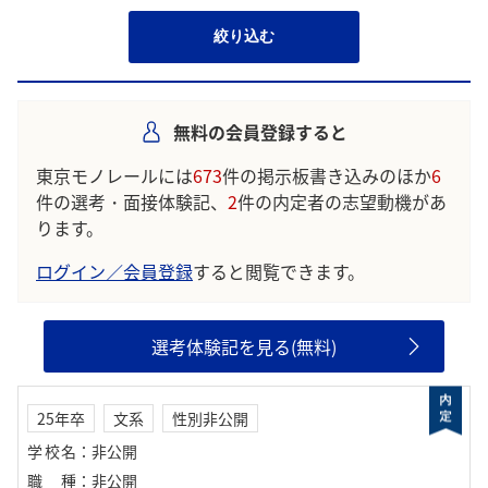
絞り込む
無料の会員登録すると
東京モノレールには
673
件の掲示板書き込みのほか
6
件の選考・面接体験記、
2
件の内定者の志望動機があ
ります。
ログイン／会員登録
すると閲覧できます。
選考体験記を見る(無料)
25年卒
文系
性別非公開
学校名
：
非公開
職種
：
非公開