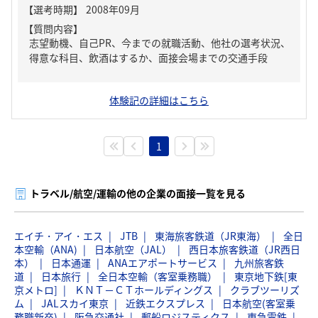
【質問内容】
志望動機、自己PR、今までの就職活動、他社の選考状況、
得意な科目、飲酒はするか、面接会場までの交通手段
体験記の詳細はこちら
1
トラベル/航空/運輸の他の企業の面接一覧を見る
エイチ・アイ・エス
JTB
東海旅客鉄道（JR東海）
全日
本空輸（ANA)
日本航空（JAL）
西日本旅客鉄道（JR西日
本）
日本通運
ANAエアポートサービス
九州旅客鉄
道
日本旅行
全日本空輸（客室乗務職）
東京地下鉄[東
京メトロ]
ＫＮＴ－ＣＴホールディングス
クラブツーリズ
ム
JALスカイ東京
近鉄エクスプレス
日本航空(客室乗
務職新卒)
阪急交通社
郵船ロジスティクス
東急電鉄