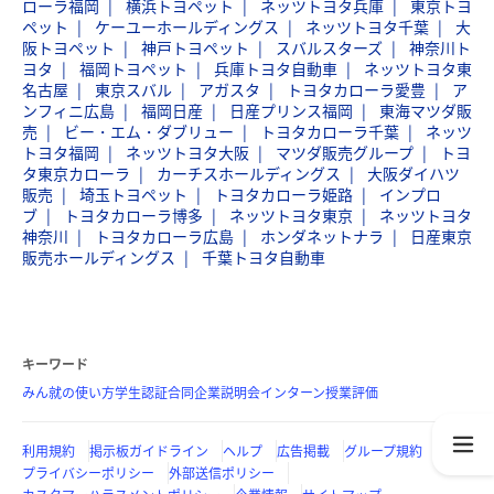
ローラ福岡
横浜トヨペット
ネッツトヨタ兵庫
東京トヨ
ペット
ケーユーホールディングス
ネッツトヨタ千葉
大
阪トヨペット
神戸トヨペット
スバルスターズ
神奈川ト
ヨタ
福岡トヨペット
兵庫トヨタ自動車
ネッツトヨタ東
名古屋
東京スバル
アガスタ
トヨタカローラ愛豊
ア
ンフィニ広島
福岡日産
日産プリンス福岡
東海マツダ販
売
ビー・エム・ダブリュー
トヨタカローラ千葉
ネッツ
トヨタ福岡
ネッツトヨタ大阪
マツダ販売グループ
トヨ
タ東京カローラ
カーチスホールディングス
大阪ダイハツ
販売
埼玉トヨペット
トヨタカローラ姫路
インプロ
ブ
トヨタカローラ博多
ネッツトヨタ東京
ネッツトヨタ
神奈川
トヨタカローラ広島
ホンダネットナラ
日産東京
販売ホールディングス
千葉トヨタ自動車
キーワード
みん就の使い方
学生認証
合同企業説明会
インターン
授業評価
利用規約
掲示板ガイドライン
ヘルプ
広告掲載
グループ規約
プライバシーポリシー
外部送信ポリシー