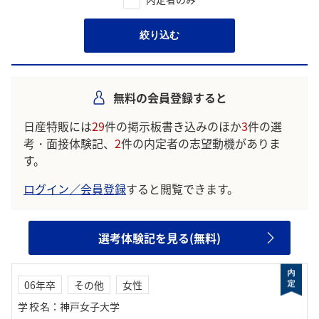
絞り込む
無料の会員登録すると
日産特販には
29
件の掲示板書き込みのほか
3
件の選
考・面接体験記、
2
件の内定者の志望動機がありま
す。
ログイン／会員登録
すると閲覧できます。
選考体験記を見る(無料)
06年卒
その他
女性
学校名
：
神戸女子大学