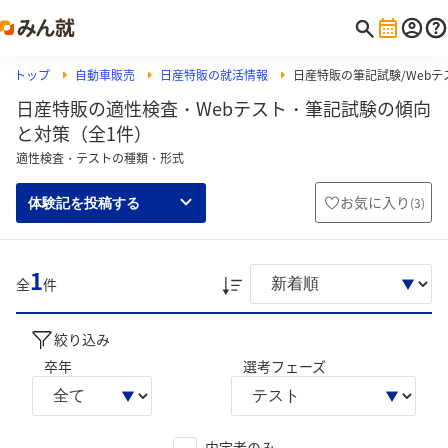
トップ
自動車販売
日産特販の就活情報
日産特販の筆記試験/Webテス
日産特販の適性検査・Webテスト・筆記試験の傾向
と対策（全1件）
適性検査・テストの種類・形式
お気に入り
(
3
)
体験記を投稿する
1
全
件
絞り込み
卒年
選考フェーズ
内定者のみ