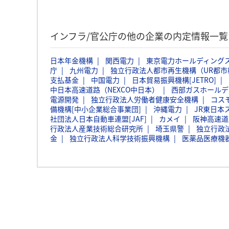
インフラ/官公庁の他の企業の内定情報一覧
日本年金機構
関西電力
東京電力ホールディング
庁
九州電力
独立行政法人都市再生機構（UR都市
支払基金
中国電力
日本貿易振興機構[JETRO]
中日本高速道路（NEXCO中日本）
西部ガスホールデ
電源開発
独立行政法人労働者健康安全機構
コス
備機構[中小企業総合事業団]
沖縄電力
JR東日本
社団法人日本自動車連盟[JAF]
カメイ
阪神高速道
行政法人産業技術総合研究所
埼玉県警
独立行政
金
独立行政法人科学技術振興機構
医薬品医療機