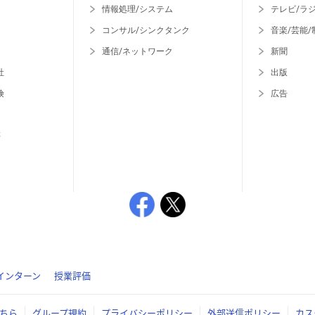
情報処理/システム
テレビ/ラ
コンサル/シンクタンク
音楽/芸能/
通信/ネットワーク
新聞
社
出版
険
広告
等
インターン
授業評価
ちら
グループ規約
プライバシーポリシー
外部送信ポリシー
カス