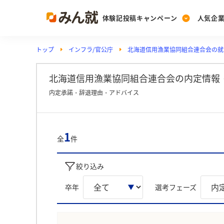
体験記投稿キャンペーン
人気企
トップ
インフラ/官公庁
北海道信用漁業協同組合連合会の就
Post
Ranking
PickUp
投稿する
ランキングを見る
注目の企業特集
北海道信用漁業協同組合連合会の内定情報
内定承諾・辞退理由・アドバイス
Vote
投票する
1
全
件
動画で知ろう！業界・
絞り込み
卒年
選考フェーズ