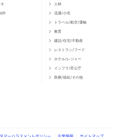
ジオ
人材
制作
流通/小売
トラベル/航空/運輸
教育
建設/住宅/不動産
レストラン/フード
ホテル/レジャー
インフラ/官公庁
医療/福祉/その他
タマーハラスメントポリシー
企業情報
サイトマップ