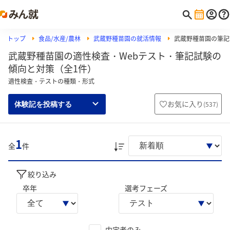
トップ
食品/水産/農林
武蔵野種苗園の就活情報
武蔵野種苗園の筆記試
武蔵野種苗園の適性検査・Webテスト・筆記試験の
傾向と対策（全1件）
適性検査・テストの種類・形式
お気に入り
(
537
)
体験記を投稿する
1
全
件
絞り込み
卒年
選考フェーズ
内定者のみ