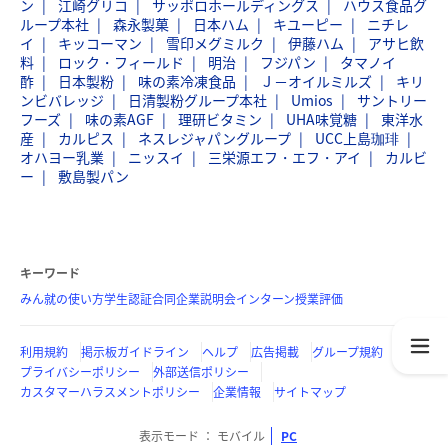
ン
江崎グリコ
サッポロホールディングス
ハウス食品グ
ループ本社
森永製菓
日本ハム
キユーピー
ニチレ
イ
キッコーマン
雪印メグミルク
伊藤ハム
アサヒ飲
料
ロック・フィールド
明治
フジパン
タマノイ
酢
日本製粉
味の素冷凍食品
Ｊ－オイルミルズ
キリ
ンビバレッジ
日清製粉グループ本社
Umios
サントリー
フーズ
味の素AGF
理研ビタミン
UHA味覚糖
東洋水
産
カルピス
ネスレジャパングループ
UCC上島珈琲
オハヨー乳業
ニッスイ
三栄源エフ・エフ・アイ
カルビ
ー
敷島製パン
キーワード
みん就の使い方
学生認証
合同企業説明会
インターン
授業評価
利用規約
掲示板ガイドライン
ヘルプ
広告掲載
グループ規約
プライバシーポリシー
外部送信ポリシー
カスタマーハラスメントポリシー
企業情報
サイトマップ
表示モード
モバイル
PC