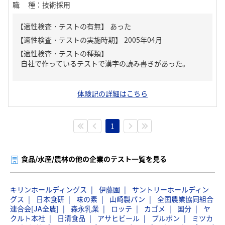
職種
：
技術採用
【適性検査・テストの有無】
あった
【適性検査・テストの種類】
自社で作っているテストで漢字の読み書きがあった。
体験記の詳細はこちら
1
食品/水産/農林の他の企業のテスト一覧を見る
キリンホールディングス
伊藤園
サントリーホールディン
グス
日本食研
味の素
山崎製パン
全国農業協同組合
連合会[JA全農]
森永乳業
ロッテ
カゴメ
国分
ヤ
クルト本社
日清食品
アサヒビール
ブルボン
ミツカ