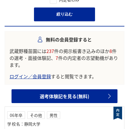
絞り込む
無料の会員登録すると
武蔵野種苗園には
237
件の掲示板書き込みのほか
8
件
の選考・面接体験記、
7
件の内定者の志望動機があり
ます。
ログイン／会員登録
すると閲覧できます。
選考体験記を見る(無料)
06年卒
その他
男性
学校名
：
静岡大学