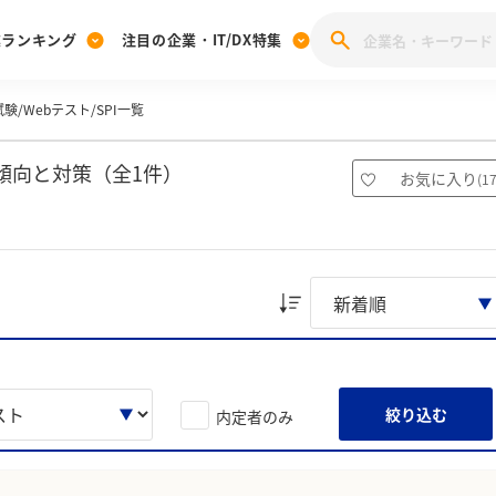
業ランキング
注目の企業・IT/DX特集
験/Webテスト/SPI一覧
注目の企業特集
みんなのIT業界新卒就職人気企業ランキング
みんな
[27卒] 本選考体験記投稿キャンペーン
28卒 注目企業特集
27卒 注目企業特集
みんなのDX企業就職ブランド調査
傾向と対策（全1件）
お気に入り
(
1
注目のIT・DX企業特集
28卒 IT・DX企業特集
27卒 IT・DX企業特集
28卒
みんなのIT業界新卒就職人気企業ランキング
みんな
企業研究
絞り込む
内定者のみ