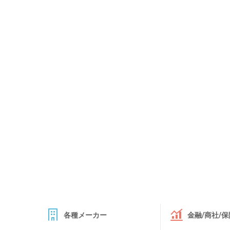
各種メーカー
金融/商社/保