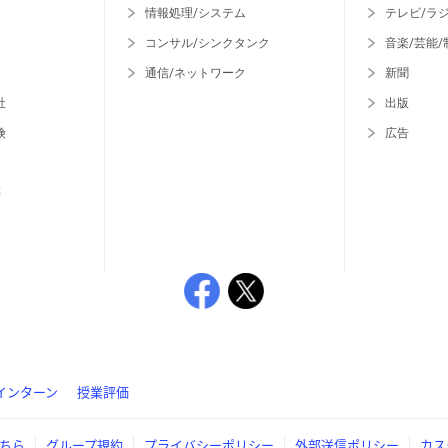
情報処理/システム
テレビ/ラ
コンサル/シンクタンク
音楽/芸能/
通信/ネットワーク
新聞
社
出版
険
広告
等
インターン
授業評価
ちら
グループ規約
プライバシーポリシー
外部送信ポリシー
カス