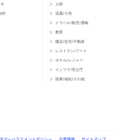
ジオ
人材
制作
流通/小売
トラベル/航空/運輸
教育
建設/住宅/不動産
レストラン/フード
ホテル/レジャー
インフラ/官公庁
医療/福祉/その他
タマーハラスメントポリシー
企業情報
サイトマップ