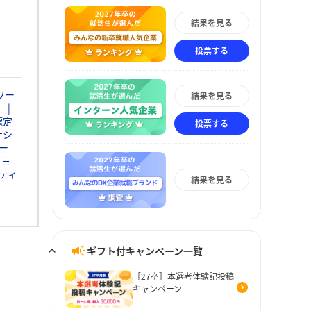
結果を見る
投票する
ワー
結果を見る
ミ
瀧定
投票する
ナシ
ー
三
ティ
結果を見る
ギフト付キャンペーン一覧
［27卒］本選考体験記投稿
キャンペーン