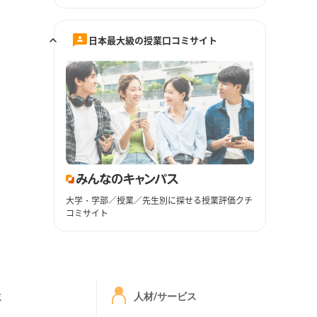
日本最大級の授業口コミサイト
大学・学部／授業／先生別に探せる授業評価クチ
コミサイト
ミ
人材/サービス