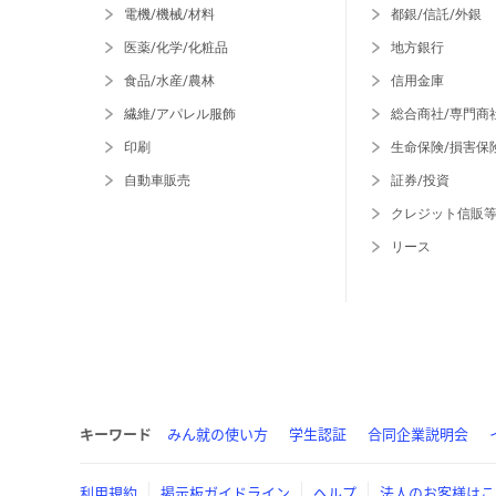
電機/機械/材料
都銀/信託/外銀
医薬/化学/化粧品
地方銀行
食品/水産/農林
信用金庫
繊維/アパレル服飾
総合商社/専門商
印刷
生命保険/損害保
自動車販売
証券/投資
クレジット信販
リース
キーワード
みん就の使い方
学生認証
合同企業説明会
利用規約
掲示板ガイドライン
ヘルプ
法人のお客様はこ