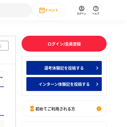
イベント
ログイン
ヘルプ
Event
の新卒就職人気企業ランキング
みんなのインターン人気企業ランキン
直近のイベント一覧
ログイン/会員登録
7
)
もっと見る
 IT・DX現場社員インタビュー
選考体験記を投稿する
の新卒就職人気企業ランキング
みんなのインターン人気企業ランキン
インターン体験記を投稿する
初めてご利用される方