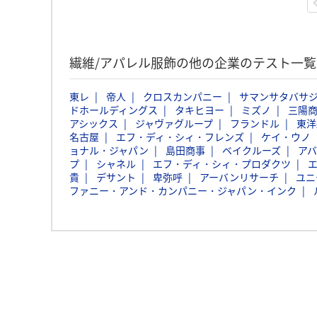
繊維/アパレル服飾の他の企業のテスト一
東レ
帝人
クロスカンパニー
サマンサタバサ
ドホールディングス
タキヒヨー
ミズノ
三陽
アシックス
ジャヴァグループ
フランドル
東洋
名古屋
エフ・ディ・シィ・フレンズ
ケイ・ウノ
ョナル・ジャパン
島田商事
ベイクルーズ
ア
プ
シャネル
エフ・ディ・シィ・プロダクツ
貴
デサント
卑弥呼
アーバンリサーチ
ユニ
ファニー・アンド・カンパニー・ジャパン・インク