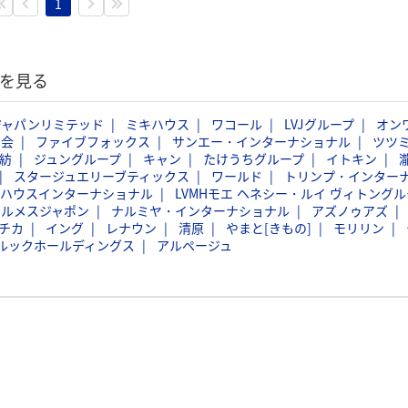
1
覧を見る
ジャパンリミテッド
ミキハウス
ワコール
LVJグループ
オン
商会
ファイブフォックス
サンエー・インターナショナル
ツツ
紡
ジュングループ
キャン
たけうちグループ
イトキン
スタージュエリーブティックス
ワールド
トリンプ・インター
バハウスインターナショナル
LVMHモエ ヘネシー・ルイ ヴィトングル
エルメスジャポン
ナルミヤ・インターナショナル
アズノゥアズ
チカ
イング
レナウン
清原
やまと[きもの]
モリリン
ルックホールディングス
アルページュ