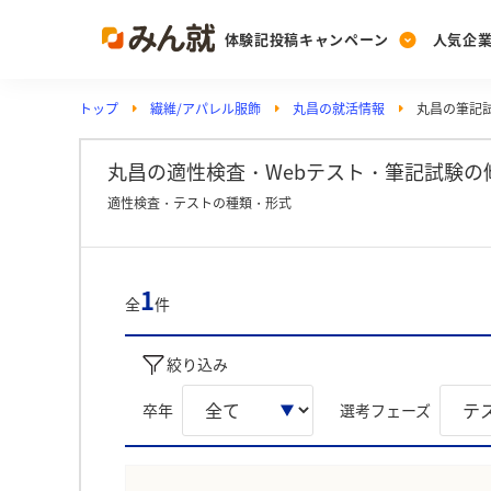
体験記投稿キャンペーン
人気企
トップ
繊維/アパレル服飾
丸昌の就活情報
丸昌の筆記試
Post
Ranking
PickUp
投稿する
ランキングを見る
注目の企業特集
丸昌の適性検査・Webテスト・筆記試験の
適性検査・テストの種類・形式
Vote
投票する
1
全
件
動画で知ろう！業界・
絞り込み
卒年
選考フェーズ