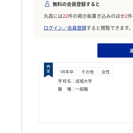
無料の会員登録すると
丸昌には
22
件の掲示板書き込みのほか
2
件
ログイン／会員登録
すると閲覧できます
06年卒
その他
女性
学校名
：
成城大学
職種
：
一般職