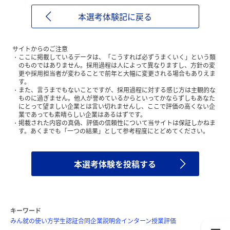
本選考体験記に戻る
サイトからのご注意
ここに掲載しているデータは、「こうすれば必ずうまくいく」という類
のものではありません。採用過程は人によって異なりますし、方針の変
更や採用担当者が変わることで前年と大幅に変更される場合もありえま
す。
また、言うまでもないことですが、採用過程に対する感じ方は主観的な
ものに過ぎません。他人が誉めているからといってかならずしもあなた
にとって望ましい企業とは言い切れませんし、ここで評価の高くない企
業であっても素晴らしい企業はあるはずです。
掲載された内容の真偽、評価の信頼性について当サイトは保証しかねま
す。あくまでも「一つの結果」として参考程度にとどめてください。
本選考体験を投稿する
キーワード
みん就の使い方
学生認証
合同企業説明会
インターン
授業評価