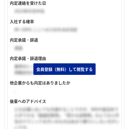
内定連絡を受けた日
2023年05月中旬
入社する確率
80~100% ここへの入社をほぼ決定
内定承諾・辞退
承諾
内定承諾・辞退理由
業界内トップシェアであること
会員登録（無料）して閲覧する
両親会社の存在
他企業からも内定はありましたか
-
後輩へのアドバイス
どの企業においても共通することですが、SNSや就活本で
入手できる「面接回答例」「受かる逆質問」のような小手
先のテクニックまがいのものはあまり頼りにしない方がい
いです。