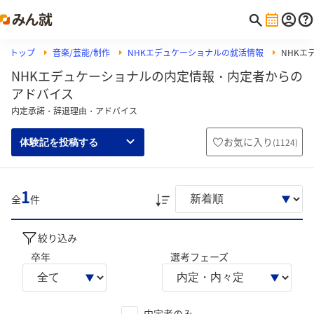
トップ
音楽/芸能/制作
NHKエデュケーショナルの就活情報
NHKエ
NHKエデュケーショナルの内定情報・内定者からの
アドバイス
内定承諾・辞退理由・アドバイス
お気に入り
(
1124
)
体験記を投稿する
1
全
件
絞り込み
卒年
選考フェーズ
内定者のみ