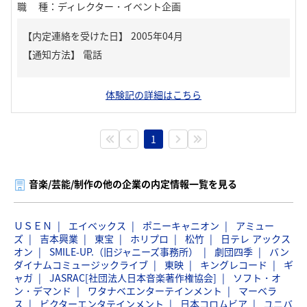
職種
：
ディレクター・イベント企画
【内定連絡を受けた日】
2005年04月
【通知方法】
電話
体験記の詳細はこちら
1
音楽/芸能/制作の他の企業の内定情報一覧を見る
ＵＳＥＮ
エイベックス
ポニーキャニオン
アミュー
ズ
吉本興業
東宝
ホリプロ
松竹
日テレ アックス
オン
SMILE-UP.（旧ジャニーズ事務所）
劇団四季
バン
ダイナムコミュージックライブ
東映
キングレコード
ギ
ャガ
JASRAC[社団法人日本音楽著作権協会]
ソフト・オ
ン・デマンド
ワタナベエンターテインメント
マーベラ
ス
ビクターエンタテインメント
日本コロムビア
ユニバ