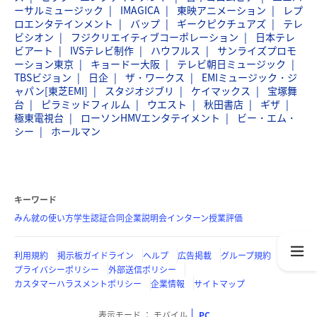
ーサルミュージック
IMAGICA
東映アニメーション
レプ
ロエンタテインメント
バップ
ギークピクチュアズ
テレ
ビシオン
フジクリエイティブコーポレーション
日本テレ
ビアート
IVSテレビ制作
ハウフルス
サンライズプロモ
ーション東京
キョードー大阪
テレビ朝日ミュージック
TBSビジョン
日企
ザ・ワークス
EMIミュージック・ジ
ャパン[東芝EMI]
スタジオジブリ
ケイマックス
宝塚舞
台
ピラミッドフィルム
ウエスト
秋田書店
ギザ
極東電視台
ローソンHMVエンタテイメント
ビー・エム・
シー
ホールマン
キーワード
みん就の使い方
学生認証
合同企業説明会
インターン
授業評価
利用規約
掲示板ガイドライン
ヘルプ
広告掲載
グループ規約
プライバシーポリシー
外部送信ポリシー
カスタマーハラスメントポリシー
企業情報
サイトマップ
表示モード
モバイル
PC