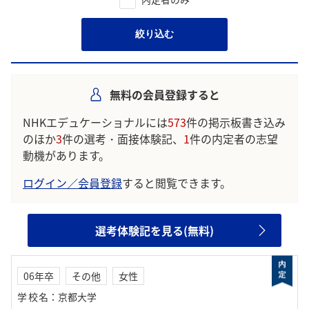
絞り込む
無料の会員登録すると
NHKエデュケーショナルには
573
件の掲示板書き込み
のほか
3
件の選考・面接体験記、
1
件の内定者の志望
動機があります。
ログイン／会員登録
すると閲覧できます。
選考体験記を見る(無料)
06年卒
その他
女性
学校名
：
京都大学