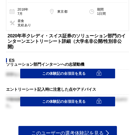
2018年
期間
東京都
7月
1日間
昼食
支給あり
2020年卒クレディ・スイス証券のソリューション部門のイ
ンターンエントリーシート詳細（大学名非公開/性別非公
開)
ES
ソリューション部門インターンへの志望動機
この体験記の全項目を見る
回答なし
エントリーシート記入時に注意した点やアドバイス
字数制限はなかったが、冗長にならないよう簡潔に書くことを心がけ
この体験記の全項目を見る
た。
このユーザーの選考体験記を見る