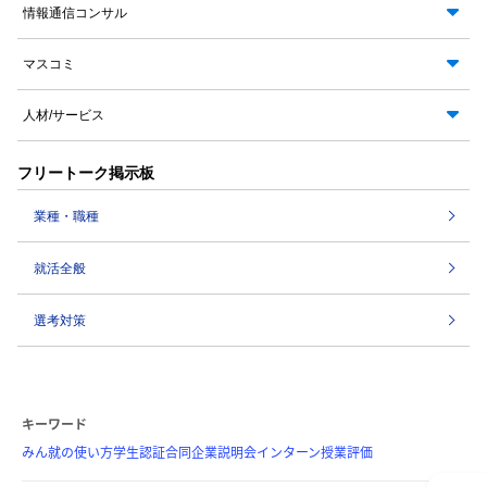
情報通信コンサル
マスコミ
人材/サービス
フリートーク掲示板
業種・職種
就活全般
選考対策
キーワード
みん就の使い方
学生認証
合同企業説明会
インターン
授業評価