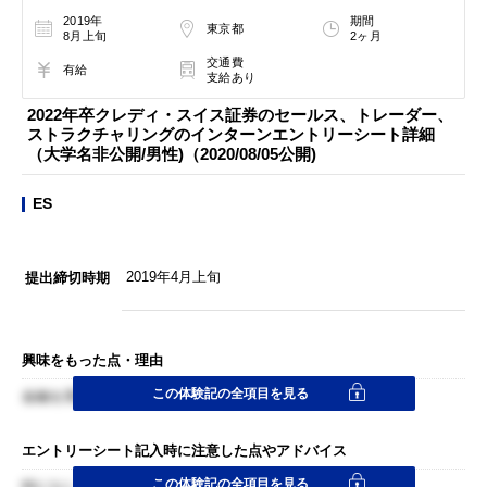
2019年
期間
東京都
8月上旬
2ヶ月
交通費
有給
支給あり
2022年卒クレディ・スイス証券のセールス、トレーダー、
ストラクチャリングのインターンエントリーシート詳細
（大学名非公開/男性)（2020/08/05公開)
ES
2019年4月上旬
提出締切時期
興味をもった点・理由
この体験記の全項目を見る
金融を実務の面から勉強してみたいと感じたから。
エントリーシート記入時に注意した点やアドバイス
この体験記の全項目を見る
特になし