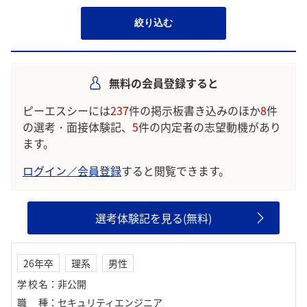
絞り込む
無料の会員登録すると
ピーエスシーには
237
件の掲示板書き込みのほか
8
件
の選考・面接体験記、
5
件の内定者の志望動機があり
ます。
ログイン／会員登録
すると閲覧できます。
選考体験記を見る(無料)
26年卒
理系
男性
学校名
：
非公開
職種
：
セキュリティエンジニア