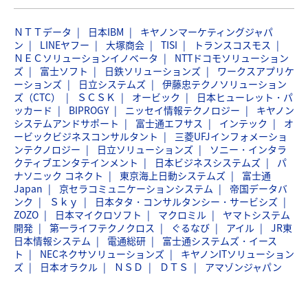
ＮＴＴデータ
日本IBM
キヤノンマーケティングジャパ
ン
LINEヤフー
大塚商会
TISI
トランスコスモス
ＮＥＣソリューションイノベータ
NTTドコモソリューション
ズ
富士ソフト
日鉄ソリューションズ
ワークスアプリケ
ーションズ
日立システムズ
伊藤忠テクノソリューション
ズ（CTC）
ＳＣＳＫ
オービック
日本ヒューレット・パ
ッカード
BIPROGY
ニッセイ情報テクノロジー
キヤノン
システムアンドサポート
富士通エフサス
インテック
オ
ービックビジネスコンサルタント
三菱UFJインフォメーショ
ンテクノロジー
日立ソリューションズ
ソニー・インタラ
クティブエンタテインメント
日本ビジネスシステムズ
パ
ナソニック コネクト
東京海上日動システムズ
富士通
Japan
京セラコミュニケーションシステム
帝国データバ
ンク
Ｓｋｙ
日本タタ・コンサルタンシー・サービシズ
ZOZO
日本マイクロソフト
マクロミル
ヤマトシステム
開発
第一ライフテクノクロス
ぐるなび
アイル
JR東
日本情報システム
電通総研
富士通システムズ・イース
ト
NECネクサソリューションズ
キヤノンITソリューション
ズ
日本オラクル
ＮＳＤ
ＤＴＳ
アマゾンジャパン