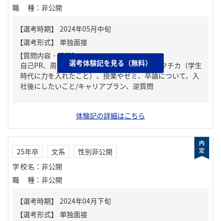
職種
：
非公開
【質問内容・課題】
選考体験記を見る（無料）
自己PR、周りからどんな人といわれる？、ガクチカ（学生
時代に力を入れたこと）、授業やゼミ、卒論について、入
社後にしたいこと/キャリアプラン、逆質問
体験記の詳細はこちら
25年卒
文系
性別非公開
学校名
：
非公開
職種
：
非公開