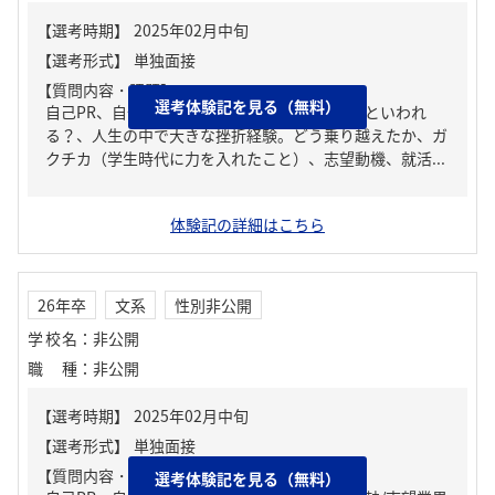
【質問内容・課題】
選考体験記を見る（無料）
自己PR、自分の強み/弱み、周りからどんな人といわれ
る？、人生の中で大きな挫折経験。どう乗り越えたか、ガ
クチカ（学生時代に力を入れたこと）、志望動機、就活...
体験記の詳細はこちら
26年卒
文系
性別非公開
学校名
：
非公開
職種
：
非公開
【質問内容・課題】
選考体験記を見る（無料）