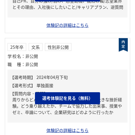
自己PR、自分の強み/弱み、志望動機、就活の軸/志望業界
とその理由、入社後にしたいこと/キャリアプラン、逆質問
体験記の詳細はこちら
25年卒
文系
性別非公開
学校名
：
非公開
職種
：
非公開
【質問内容・課題】
選考体験記を見る（無料）
周りからどんな人といわれる？、人生の中で大きな挫折経
験。どう乗り越えたか、チームで協力した出来事、授業や
ゼミ、卒論について、企業研究はどのように行ったか
体験記の詳細はこちら