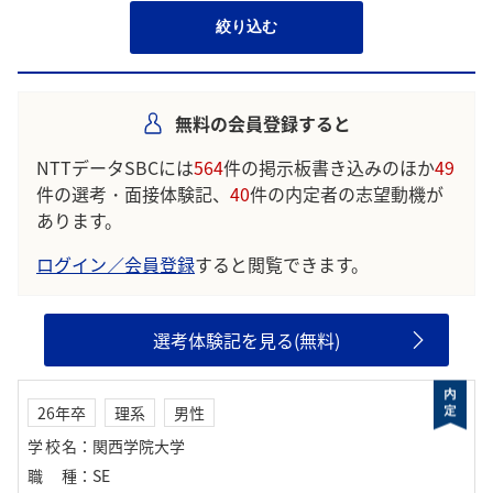
絞り込む
無料の会員登録すると
NTTデータSBCには
564
件の掲示板書き込みのほか
49
件の選考・面接体験記、
40
件の内定者の志望動機が
あります。
ログイン／会員登録
すると閲覧できます。
選考体験記を見る(無料)
26年卒
理系
男性
学校名
：
関西学院大学
職種
：
SE