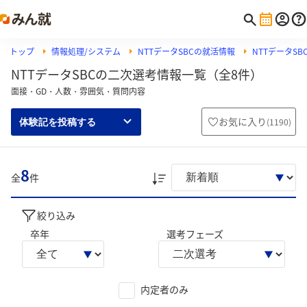
トップ
情報処理/システム
NTTデータSBCの就活情報
NTTデータS
NTTデータSBCの二次選考情報一覧（全8件）
面接・GD・人数・雰囲気・質問内容
お気に入り
(
1190
)
体験記を投稿する
8
全
件
絞り込み
卒年
選考フェーズ
内定者のみ