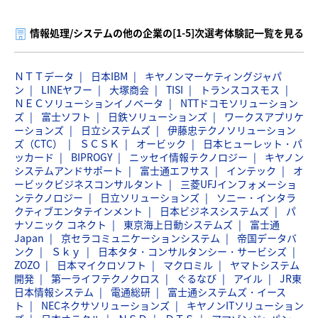
情報処理/システムの他の企業の[1-5]次選考体験記一覧を見る
ＮＴＴデータ
日本IBM
キヤノンマーケティングジャパ
ン
LINEヤフー
大塚商会
TISI
トランスコスモス
ＮＥＣソリューションイノベータ
NTTドコモソリューション
ズ
富士ソフト
日鉄ソリューションズ
ワークスアプリケ
ーションズ
日立システムズ
伊藤忠テクノソリューション
ズ（CTC）
ＳＣＳＫ
オービック
日本ヒューレット・パ
ッカード
BIPROGY
ニッセイ情報テクノロジー
キヤノン
システムアンドサポート
富士通エフサス
インテック
オ
ービックビジネスコンサルタント
三菱UFJインフォメーショ
ンテクノロジー
日立ソリューションズ
ソニー・インタラ
クティブエンタテインメント
日本ビジネスシステムズ
パ
ナソニック コネクト
東京海上日動システムズ
富士通
Japan
京セラコミュニケーションシステム
帝国データバ
ンク
Ｓｋｙ
日本タタ・コンサルタンシー・サービシズ
ZOZO
日本マイクロソフト
マクロミル
ヤマトシステム
開発
第一ライフテクノクロス
ぐるなび
アイル
JR東
日本情報システム
電通総研
富士通システムズ・イース
ト
NECネクサソリューションズ
キヤノンITソリューション