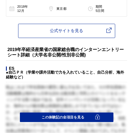
2018年
期間
東京都
12月
5日間
公式サイトを見る
2019年卒経済産業省の国家総合職のインターンエントリー
シート詳細（大学名非公開/性別非公開)
ES
●自己ＰＲ（学業や課外活動で力を入れていること、自己分析、海外
経験など）
私はこれまで学生団体の運営に最も力を注いできた。その学生団体の
活動概要は海外から日本を訪れる観光客と市民とのイベントをセッテ
ィングする取り組みである。近年インバウンドが活発になっているな
か、海外からの観光客は表面的な観光しかできていないのではない
か、より地域に根差した深い観光ができるのではないかと感じてい
この体験記の全項目を見る
た。そこで地域の方々の協力を得たうえで、海外からの観光客、市民
双方にメリットがでるようなプロジェクトとなるよう取り組んだ。私
自身は営業局のリーダーとして、イベント開催に向けて少しでもサポ