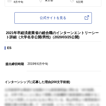
東京都
8月中旬
5日間
公式サイトを見る
2021年卒経済産業省の総合職のインターンエントリーシー
ト詳細（大学名非公開/男性)（2020/03/25公開)
ES
2019年6月中旬
提出締切時期
インターンシップに応募した理由(200文字前後)
公共政策学を構成する知識のうち政策過程論に関わる「ofの知識」
は，大学で学ぶことに加えて実際に行政機関で政策過程を体験するこ
とでより充実したものになると考えている。私は学部より教育政策の
模擬立案や評価を通して「ofの知識」について学んできた。しかしな