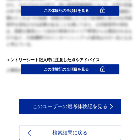
がら，そのプロセスの中で，特に政策実施過程について，大学の言論
この体験記の全項目を見る
の中で学ぶだけでは不足であり，実際に現職の方々の中で政策過程に
携わりこれまでの知識・技能を実践したうえで反省的に自らの公共政
策学を深化させる必要があることを感じてきた。公共政策学の深化
は，国家公務員という自分の将来のキャリア希望からも要請されるも
のであり，行政機関でのインターンシップへの参加はその一歩となる
と考えている。
エントリーシート記入時に注意した点やアドバイス
この体験記の全項目を見る
人事院からの指定があったため、それに沿った形で記入した。
このユーザーの選考体験記を見る
検索結果に戻る