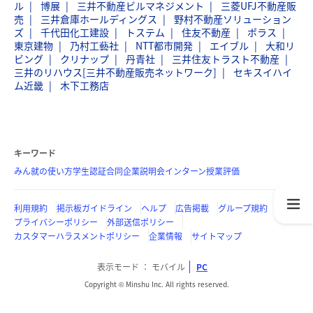
ル
博展
三井不動産ビルマネジメント
三菱UFJ不動産販
売
三井倉庫ホールディングス
野村不動産ソリューション
ズ
千代田化工建設
トステム
住友不動産
ポラス
東京建物
乃村工藝社
NTT都市開発
エイブル
大和リ
ビング
クリナップ
丹青社
三井住友トラスト不動産
三井のリハウス[三井不動産販売ネットワーク]
セキスイハイ
ム近畿
木下工務店
キーワード
みん就の使い方
学生認証
合同企業説明会
インターン
授業評価
利用規約
掲示板ガイドライン
ヘルプ
広告掲載
グループ規約
プライバシーポリシー
外部送信ポリシー
カスタマーハラスメントポリシー
企業情報
サイトマップ
表示モード
モバイル
PC
Copyright © Minshu Inc. All rights reserved.