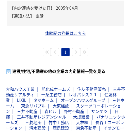
【内定連絡を受けた日】
2005年04月
【通知方法】
電話
体験記の詳細はこちら
1
建設/住宅/不動産の他の企業の内定情報一覧を見る
大和ハウス工業
旭化成ホームズ
住友不動産販売
三井不
動産リアルティ
一条工務店
レオパレス２１
住友林
業
LIXIL
タマホーム
オープンハウスグループ
三井ホ
ーム
東急リバブル
大東建託
スターツコーポレーショ
ン
三井不動産
森ビル
野村不動産
サンゲツ
日
揮
三井不動産レジデンシャル
大成建設
パナソニックホ
ームズ
三菱地所
竹中工務店
大林組
長谷工コーポレ
ーション
清水建設
鹿島建設
東急不動産
イオンモー