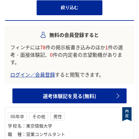
絞り込む
無料の会員登録すると
フィンチには
78
件の掲示板書き込みのほか
1
件の選
考・面接体験記、
0
件の内定者の志望動機がありま
す。
ログイン／会員登録
すると閲覧できます。
選考体験記を見る(無料)
06年卒
その他
男性
学校名
：
東京情報大学
職種
：
営業コンサルタント