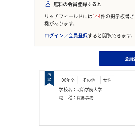
無料の会員登録すると
リッチフィールドには
144
件の掲示板書き
機があります。
ログイン／会員登録
すると閲覧できます
会員
06年卒
その他
女性
学校名
：
明治学院大学
職種
：
貿易事務