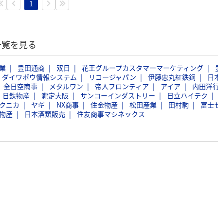
1
一覧を見る
業
豊田通商
双日
花王グループカスタマーマーケティング
ダイワボウ情報システム
リコージャパン
伊藤忠丸紅鉄鋼
日
全日空商事
メタルワン
帝人フロンティア
アイア
内田洋
日鉄物産
瀧定大阪
サンコーインダストリー
日立ハイテク
クニカ
ヤギ
NX商事
住金物産
松田産業
田村駒
富士
物産
日本酒類販売
住友商事マシネックス