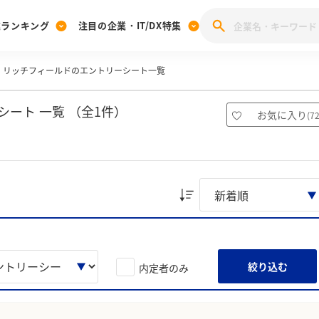
業ランキング
注目の企業・IT/DX特集
リッチフィールドのエントリーシート一覧
注目の企業特集
みんなのIT業界新卒就職人気企業ランキング
みんな
[27卒] 本選考体験記投稿キャンペーン
28卒 注目企業特集
27卒 注目企業特集
みんなのDX企業就職ブランド調査
ート 一覧 （全1件）
お気に入り
(
7
注目のIT・DX企業特集
28卒 IT・DX企業特集
27卒 IT・DX企業特集
28卒
みんなのIT業界新卒就職人気企業ランキング
みんな
企業研究
絞り込む
内定者のみ