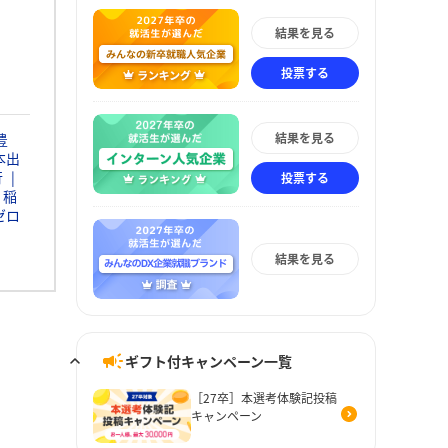
結果を見る
投票する
結果を見る
豊
本出
行
投票する
稲
ゼロ
結果を見る
ギフト付キャンペーン一覧
［27卒］本選考体験記投稿
キャンペーン