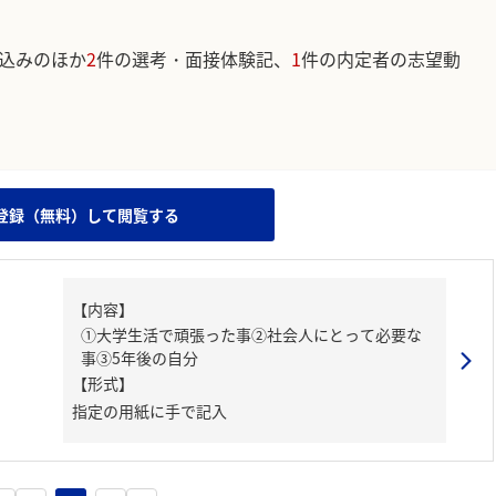
込みのほか
2
件の選考・面接体験記、
1
件の内定者の志望動
。
登録（無料）して閲覧する
【内容】
①大学生活で頑張った事②社会人にとって必要な
事③5年後の自分
【形式】
指定の用紙に手で記入