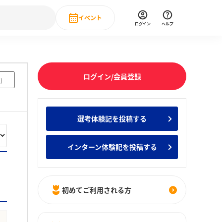
イベント
ログイン
ヘルプ
Event
の新卒就職人気企業ランキング
みんなのインターン人気企業ランキン
直近のイベント一覧
ログイン/会員登録
2
)
もっと見る
 IT・DX現場社員インタビュー
選考体験記を投稿する
の新卒就職人気企業ランキング
みんなのインターン人気企業ランキン
インターン体験記を投稿する
初めてご利用される方