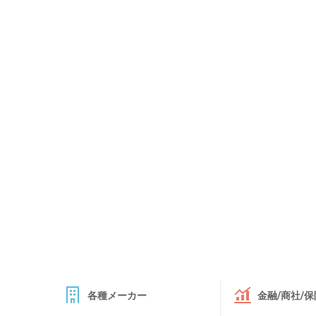
各種メーカー
金融/商社/保