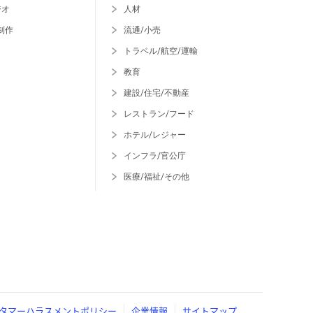
ジオ
人材
制作
流通/小売
トラベル/航空/運輸
教育
建設/住宅/不動産
レストラン/フード
ホテル/レジャー
インフラ/官公庁
医療/福祉/その他
タマーハラスメントポリシー
企業情報
サイトマップ