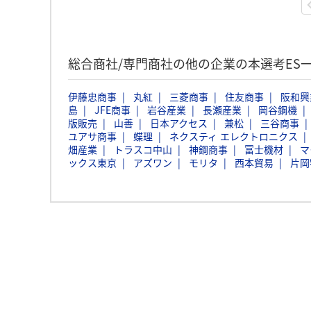
総合商社/専門商社の他の企業の本選考ES
伊藤忠商事
丸紅
三菱商事
住友商事
阪和興
島
JFE商事
岩谷産業
長瀬産業
岡谷鋼機
版販売
山善
日本アクセス
兼松
三谷商事
ユアサ商事
蝶理
ネクスティ エレクトロニクス
畑産業
トラスコ中山
神鋼商事
冨士機材
マ
ックス東京
アズワン
モリタ
西本貿易
片岡