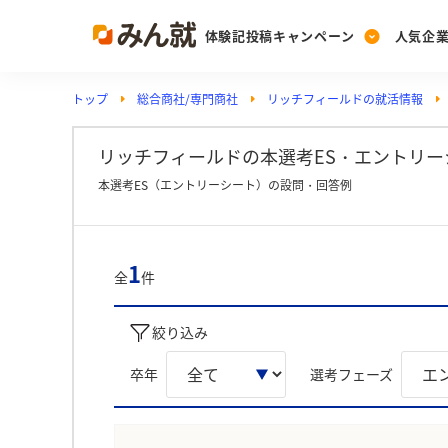
体験記投稿キャンペーン
人気企
トップ
総合商社/専門商社
リッチフィールドの就活情報
Post
Ranking
PickUp
投稿する
ランキングを見る
注目の企業特集
リッチフィールドの本選考ES・エントリーシ
本選考ES（エントリーシート）の設問・回答例
Vote
投票する
1
全
件
動画で知ろう！業界・
絞り込み
卒年
選考フェーズ