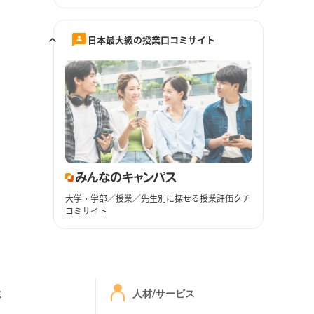
日本最大級の授業口コミサイト
大学・学部／授業／先生別に探せる授業評価クチ
コミサイト
ミ
人材/サービス