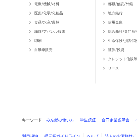
電機/機械/材料
都銀/信託/外銀
医薬/化学/化粧品
地方銀行
食品/水産/農林
信用金庫
繊維/アパレル服飾
総合商社/専門商
印刷
生命保険/損害保
自動車販売
証券/投資
クレジット信販
リース
キーワード
みん就の使い方
学生認証
合同企業説明会
利用規約
掲示板ガイドライン
ヘルプ
法人のお客様はこ