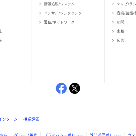
情報処理/システム
テレビ/ラ
コンサル/シンクタンク
音楽/芸能/
通信/ネットワーク
新聞
社
出版
険
広告
等
インターン
授業評価
ちら
グループ規約
プライバシーポリシー
外部送信ポリシー
カス