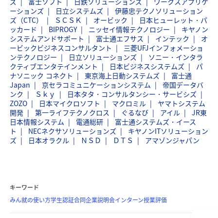
ズ
富士ソフト
日鉄ソリューションズ
ワークスアプリケ
ーションズ
日立システムズ
伊藤忠テクノソリューション
ズ（CTC）
ＳＣＳＫ
オービック
日本ヒューレット・パ
ッカード
BIPROGY
ニッセイ情報テクノロジー
キヤノン
システムアンドサポート
富士通エフサス
インテック
オ
ービックビジネスコンサルタント
三菱UFJインフォメーショ
ンテクノロジー
日立ソリューションズ
ソニー・インタラ
クティブエンタテインメント
日本ビジネスシステムズ
パ
ナソニック コネクト
東京海上日動システムズ
富士通
Japan
京セラコミュニケーションシステム
帝国データバ
ンク
Ｓｋｙ
日本タタ・コンサルタンシー・サービシズ
ZOZO
日本マイクロソフト
マクロミル
ヤマトシステム
開発
第一ライフテクノクロス
ぐるなび
アイル
JR東
日本情報システム
電通総研
富士通システムズ・イース
ト
NECネクサソリューションズ
キヤノンITソリューション
ズ
日本オラクル
ＮＳＤ
ＤＴＳ
アマゾンジャパン
キーワード
みん就の使い方
学生認証
合同企業説明会
インターン
授業評価