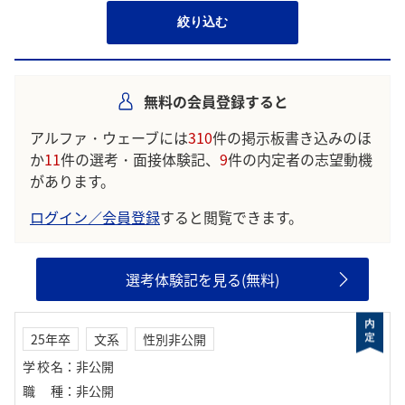
絞り込む
無料の会員登録すると
アルファ・ウェーブには
310
件の掲示板書き込みのほ
か
11
件の選考・面接体験記、
9
件の内定者の志望動機
があります。
ログイン／会員登録
すると閲覧できます。
選考体験記を見る(無料)
25年卒
文系
性別非公開
学校名
：
非公開
職種
：
非公開