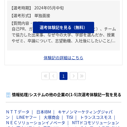
【質問内容・課題】
選考体験記を見る（無料）
自己PR、ガクチカ（学生時代に力を入れたこと）、チーム
で協力した出来事、なぜ今の大学、学部を選んだか、授業
やゼミ、卒論について、志望動機、入社後にしたいこと/...
体験記の詳細はこちら
1
情報処理/システムの他の企業の[1-5]次選考体験記一覧を見る
ＮＴＴデータ
日本IBM
キヤノンマーケティングジャパ
ン
LINEヤフー
大塚商会
TISI
トランスコスモス
ＮＥＣソリューションイノベータ
NTTドコモソリューション