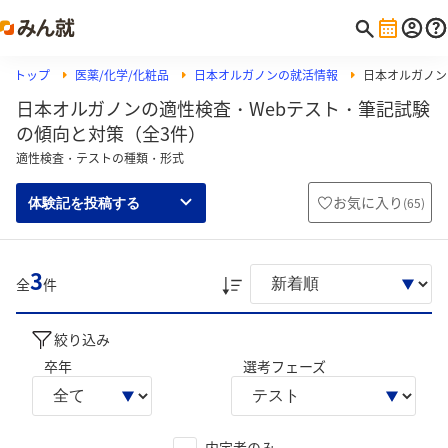
トップ
医薬/化学/化粧品
日本オルガノンの就活情報
日本オルガノンの
日本オルガノンの適性検査・Webテスト・筆記試験
の傾向と対策（全3件）
適性検査・テストの種類・形式
お気に入り
(
65
)
体験記を投稿する
3
全
件
絞り込み
卒年
選考フェーズ
内定者のみ