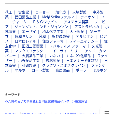
花王
資生堂
コーセー
旭化成
大塚製薬
中外製
薬
武田薬品工業
Meiji Seikaファルマ
ライオン
ユ
ニ・チャーム
Ｐ＆Ｇジャパン
アステラス製薬
ノエビ
ア
ジョンソン・エンド・ジョンソン
アストラゼネカ
小
林製薬
エーザイ
積水化学工業
大正製薬
第一三
共
協和キリン
興和
塩野義製薬
アルビオン
ピア
ス
日本ロレアル
住友ファーマ
ディーエイチシー
住
友化学
田辺三菱製薬
ノバルティス ファーマ
久光製
薬
マックスファクター
イーライ・リリー・アンド・カン
パニー
大鵬薬品工業
カネカ
カネボウ化粧品
ファイ
ザー
小野薬品工業
杏林製薬
日本メナード化粧品
日
本新薬
科研製薬
グラクソ・スミスクライン
ファンケ
ル
マルホ
ロート製薬
鳥居薬品
ポーラ
ミルボン
キーワード
みん就の使い方
学生認証
合同企業説明会
インターン
授業評価