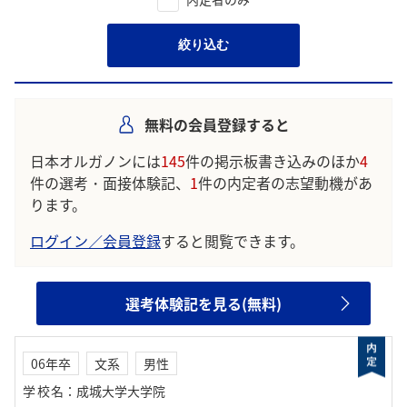
絞り込む
無料の会員登録すると
日本オルガノンには
145
件の掲示板書き込みのほか
4
件の選考・面接体験記、
1
件の内定者の志望動機があ
ります。
ログイン／会員登録
すると閲覧できます。
選考体験記を見る(無料)
06年卒
文系
男性
学校名
：
成城大学大学院