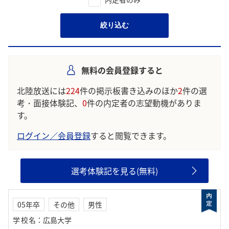
絞り込む
無料の会員登録すると
北陸放送には
224
件の掲示板書き込みのほか
2
件の選
考・面接体験記、
0
件の内定者の志望動機がありま
す。
ログイン／会員登録
すると閲覧できます。
選考体験記を見る(無料)
05年卒
その他
男性
学校名
：
広島大学