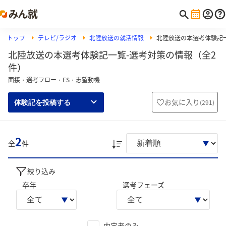
トップ
テレビ/ラジオ
北陸放送の就活情報
北陸放送の本選考体験記
北陸放送の本選考体験記一覧-選考対策の情報（全2
件）
面接・選考フロー・ES・志望動機
お気に入り
(
291
)
体験記を投稿する
2
全
件
絞り込み
卒年
選考フェーズ
内定者のみ