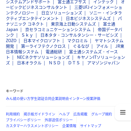
システムアンドサポート
富士通エフサス
インテック
オ
ービックビジネスコンサルタント
三菱UFJインフォメーショ
ンテクノロジー
日立ソリューションズ
ソニー・インタラ
クティブエンタテインメント
日本ビジネスシステムズ
パ
ナソニック コネクト
東京海上日動システムズ
富士通
Japan
京セラコミュニケーションシステム
帝国データバ
ンク
Ｓｋｙ
日本タタ・コンサルタンシー・サービシズ
ZOZO
日本マイクロソフト
マクロミル
ヤマトシステム
開発
第一ライフテクノクロス
ぐるなび
アイル
JR東
日本情報システム
電通総研
富士通システムズ・イース
ト
NECネクサソリューションズ
キヤノンITソリューション
ズ
日本オラクル
ＮＳＤ
ＤＴＳ
アマゾンジャパン
キーワード
みん就の使い方
学生認証
合同企業説明会
インターン
授業評価
利用規約
掲示板ガイドライン
ヘルプ
広告掲載
グループ規約
プライバシーポリシー
外部送信ポリシー
カスタマーハラスメントポリシー
企業情報
サイトマップ