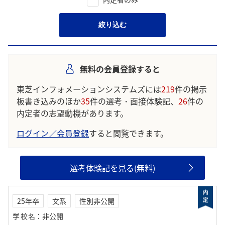
絞り込む
無料の会員登録すると
東芝インフォメーションシステムズには
219
件の掲示
板書き込みのほか
35
件の選考・面接体験記、
26
件の
内定者の志望動機があります。
ログイン／会員登録
すると閲覧できます。
選考体験記を見る(無料)
25年卒
文系
性別非公開
学校名
：
非公開