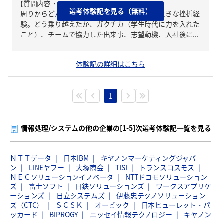
【質問内容・課題】
選考体験記を見る（無料）
周りからどんな人といわれる？、人生の中で大きな挫折経
験。どう乗り越えたか、ガクチカ（学生時代に力を入れた
こと）、チームで協力した出来事、志望動機、入社後に...
体験記の詳細はこちら
1
情報処理/システムの他の企業の[1-5]次選考体験記一覧を見る
ＮＴＴデータ
日本IBM
キヤノンマーケティングジャパ
ン
LINEヤフー
大塚商会
TISI
トランスコスモス
ＮＥＣソリューションイノベータ
NTTドコモソリューション
ズ
富士ソフト
日鉄ソリューションズ
ワークスアプリケ
ーションズ
日立システムズ
伊藤忠テクノソリューション
ズ（CTC）
ＳＣＳＫ
オービック
日本ヒューレット・パ
ッカード
BIPROGY
ニッセイ情報テクノロジー
キヤノン