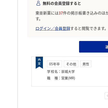
無料の会員登録すると
東亜新薬には
37
件の掲示板書き込みのほ
す。
ログイン／会員登録
すると閲覧できます
05年卒
その他
男性
学校名
：
崇城大学
職種
：
営業(MR)