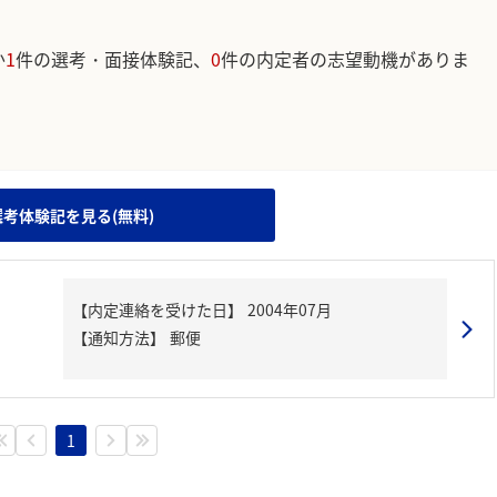
か
1
件の選考・面接体験記、
0
件の内定者の志望動機がありま
。
選考体験記を見る(無料)
【内定連絡を受けた日】
2004年07月
【通知方法】
郵便
1