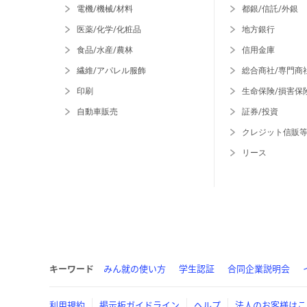
電機/機械/材料
都銀/信託/外銀
医薬/化学/化粧品
地方銀行
食品/水産/農林
信用金庫
繊維/アパレル服飾
総合商社/専門商
印刷
生命保険/損害保
自動車販売
証券/投資
クレジット信販
リース
キーワード
みん就の使い方
学生認証
合同企業説明会
利用規約
掲示板ガイドライン
ヘルプ
法人のお客様はこ