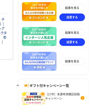
結果を見る
投票する
・チ
薬
レア
ァクタ
結果を見る
杏
投票する
結果を見る
ギフト付キャンペーン一覧
［27卒］本選考体験記投稿
キャンペーン