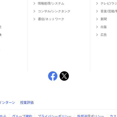
情報処理/システム
テレビ/ラ
コンサル/シンクタンク
音楽/芸能/
通信/ネットワーク
新聞
社
出版
険
広告
等
インターン
授業評価
ちら
グループ規約
プライバシーポリシー
外部送信ポリシー
カス