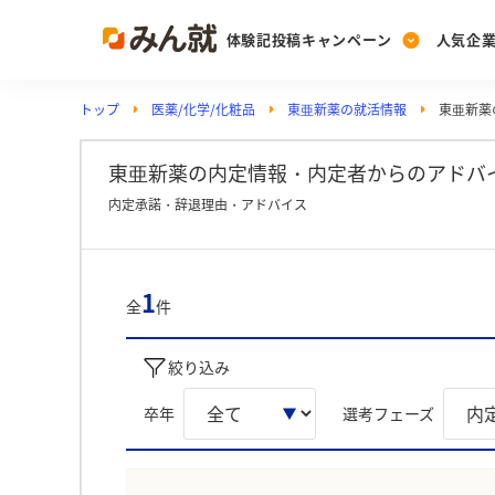
体験記投稿キャンペーン
人気企
トップ
医薬/化学/化粧品
東亜新薬の就活情報
東亜新薬
Post
Ranking
PickUp
投稿する
ランキングを見る
注目の企業特集
東亜新薬の内定情報・内定者からのアドバ
内定承諾・辞退理由・アドバイス
Vote
投票する
1
全
件
動画で知ろう！業界・
絞り込み
卒年
選考フェーズ