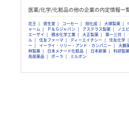
医薬/化学/化粧品の他の企業の内定情報一
花王
資生堂
コーセー
旭化成
大塚製薬
ャーム
Ｐ＆Ｇジャパン
アステラス製薬
ノエ
エーザイ
積水化学工業
大正製薬
第一三共
ル
住友ファーマ
ディーエイチシー
住友化学
ー
イーライ・リリー・アンド・カンパニー
大鵬
林製薬
日本メナード化粧品
日本新薬
科研製
鳥居薬品
ポーラ
ミルボン