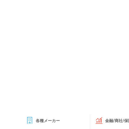
各種メーカー
金融/商社/保