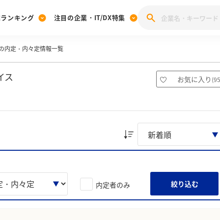
業ランキング
注目の企業・IT/DX特集
の内定・内々定情報一覧
注目の企業特集
みんなのIT業界新卒就職人気企業ランキング
みんな
[27卒] 本選考体験記投稿キャンペーン
28卒 注目企業特集
27卒 注目企業特集
みんなのDX企業就職ブランド調査
イス
お気に入り
(
9
注目のIT・DX企業特集
28卒 IT・DX企業特集
27卒 IT・DX企業特集
28卒
みんなのIT業界新卒就職人気企業ランキング
みんな
企業研究
絞り込む
内定者のみ