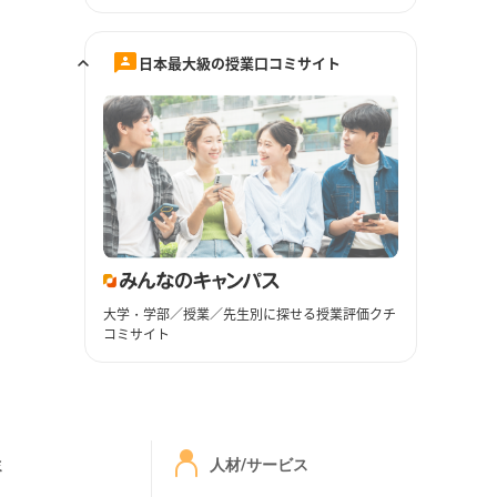
日本最大級の授業口コミサイト
大学・学部／授業／先生別に探せる授業評価クチ
コミサイト
ミ
人材/サービス