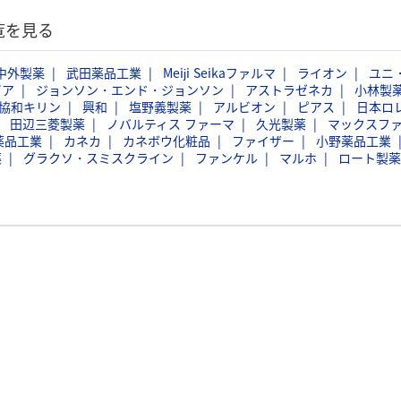
覧を見る
中外製薬
武田薬品工業
Meiji Seikaファルマ
ライオン
ユニ
ビア
ジョンソン・エンド・ジョンソン
アストラゼネカ
小林製
協和キリン
興和
塩野義製薬
アルビオン
ピアス
日本ロ
田辺三菱製薬
ノバルティス ファーマ
久光製薬
マックスフ
薬品工業
カネカ
カネボウ化粧品
ファイザー
小野薬品工業
薬
グラクソ・スミスクライン
ファンケル
マルホ
ロート製薬