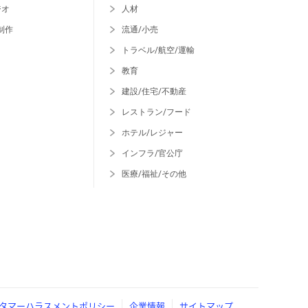
ジオ
人材
制作
流通/小売
トラベル/航空/運輸
教育
建設/住宅/不動産
レストラン/フード
ホテル/レジャー
インフラ/官公庁
医療/福祉/その他
タマーハラスメントポリシー
企業情報
サイトマップ