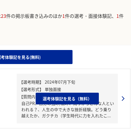
は
23
件の掲示板書き込みのほか
1
件の選考・面接体験記、
1
件
。
選考体験記を見る(無料)
【質問内容・課題】
選考体験記を見る（無料）
自己PR、自分の強み/弱み、周りからどんな人とい
われる？、人生の中で大きな挫折経験。どう乗り
越えたか、ガクチカ（学生時代に力を入れたこ...