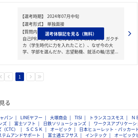
【質問内容・課題】
選考体験記を見る（無料）
自己PR、周りからどんな人といわれる？、ガクチ
カ（学生時代に力を入れたこと）、なぜ今の大
学、学部を選んだか、志望動機、就活の軸/志望...
1
見る
ジャパン
LINEヤフー
大塚商会
TISI
トランスコスモス
Ｎ
ンズ
富士ソフト
日鉄ソリューションズ
ワークスアプリケーシ
（CTC）
ＳＣＳＫ
オービック
日本ヒューレット・パッカー
ステムアンドサポート
富士通エフサス
インテック
オービック