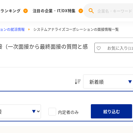
業ランキング
注目の企業・IT/DX特集
ョンの就活情報
システムアナライズコーポレーションの面接情報一覧
注目の企業特集
みんなのIT業界新卒就職人気企業ランキング
みんな
[27卒] 本選考体験記投稿キャンペーン
28卒 注目企業特集
27卒 注目企業特集
みんなのDX企業就職ブランド調査
接（一次面接から最終面接の質問と感
お気に入り
(
1
注目のIT・DX企業特集
28卒 IT・DX企業特集
27卒 IT・DX企業特集
28卒
みんなのIT業界新卒就職人気企業ランキング
みんな
企業研究
絞り込む
内定者のみ