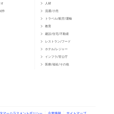
ジオ
人材
制作
流通/小売
トラベル/航空/運輸
教育
建設/住宅/不動産
レストラン/フード
ホテル/レジャー
インフラ/官公庁
医療/福祉/その他
タマーハラスメントポリシー
企業情報
サイトマップ