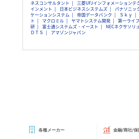
ネスコンサルタント
三菱UFJインフォメーションテ
インメント
日本ビジネスシステムズ
パナソニッ
ケーションシステム
帝国データバンク
Ｓｋｙ
ト
マクロミル
ヤマトシステム開発
第一ライ
研
富士通システムズ・イースト
NECネクサソリ
ＤＴＳ
アマゾンジャパン
各種メーカー
金融/商社/保