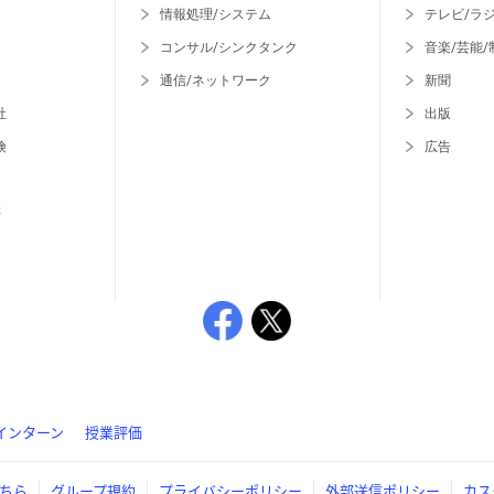
情報処理/システム
テレビ/ラ
コンサル/シンクタンク
音楽/芸能/
通信/ネットワーク
新聞
社
出版
険
広告
等
インターン
授業評価
ちら
グループ規約
プライバシーポリシー
外部送信ポリシー
カス