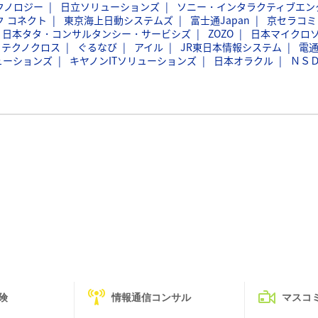
クノロジー
日立ソリューションズ
ソニー・インタラクティブエン
ク コネクト
東京海上日動システムズ
富士通Japan
京セラコミ
日本タタ・コンサルタンシー・サービシズ
ZOZO
日本マイクロ
フテクノクロス
ぐるなび
アイル
JR東日本情報システム
電
ューションズ
キヤノンITソリューションズ
日本オラクル
ＮＳ
険
情報通信コンサル
マスコ