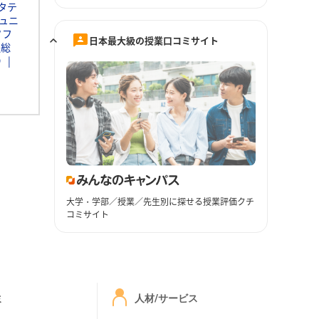
タテ
ュニ
ソフ
日本最大級の授業口コミサイト
通総
Ｄ
大学・学部／授業／先生別に探せる授業評価クチ
コミサイト
ミ
人材/サービス