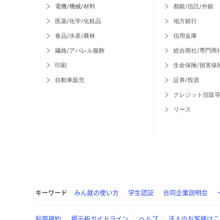
電機/機械/材料
都銀/信託/外銀
医薬/化学/化粧品
地方銀行
食品/水産/農林
信用金庫
繊維/アパレル服飾
総合商社/専門商
印刷
生命保険/損害保
自動車販売
証券/投資
クレジット信販
リース
キーワード
みん就の使い方
学生認証
合同企業説明会
利用規約
掲示板ガイドライン
ヘルプ
法人のお客様はこ