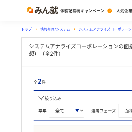
体験記投稿キャンペーン
人気企
トップ
情報処理/システム
システムアナライズコーポレーシ
Post
Ranking
PickUp
投稿する
ランキングを見る
注目の企業特集
システムアナライズコーポレーションの面
想）（全2件）
Vote
投票する
2
全
件
動画で知ろう！業界・
絞り込み
卒年
選考フェーズ