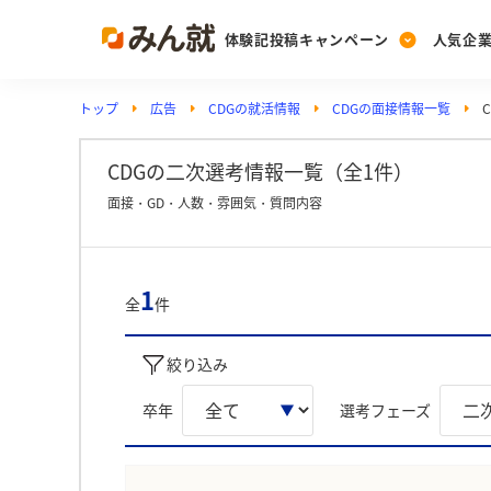
体験記投稿キャンペーン
人気企
トップ
広告
CDGの就活情報
CDGの面接情報一覧
Post
Ranking
PickUp
投稿する
ランキングを見る
注目の企業特集
CDGの二次選考情報一覧（全1件）
面接・GD・人数・雰囲気・質問内容
Vote
投票する
1
全
件
動画で知ろう！業界・
絞り込み
卒年
選考フェーズ