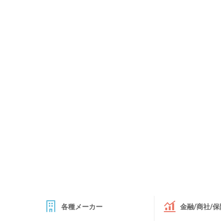
各種メーカー
金融/商社/保