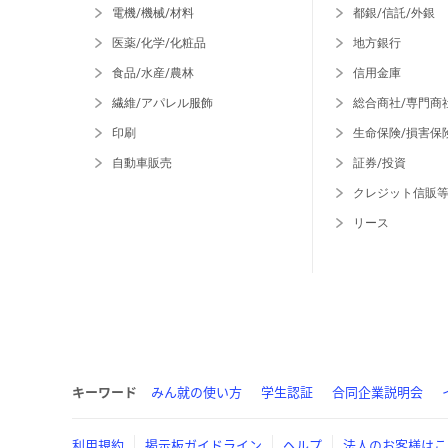
電機/機械/材料
都銀/信託/外銀
医薬/化学/化粧品
地方銀行
食品/水産/農林
信用金庫
繊維/アパレル服飾
総合商社/専門商
印刷
生命保険/損害保
自動車販売
証券/投資
クレジット信販
リース
キーワード
みん就の使い方
学生認証
合同企業説明会
利用規約
掲示板ガイドライン
ヘルプ
法人のお客様はこ