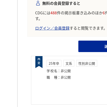
無料の会員登録すると
CDGには
488
件の掲示板書き込みのほか
6
す。
ログイン／会員登録
すると閲覧できます
25年卒
文系
性別非公開
学校名
：
非公開
職種
：
非公開