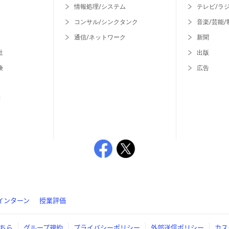
情報処理/システム
テレビ/ラ
コンサル/シンクタンク
音楽/芸能/
通信/ネットワーク
新聞
社
出版
険
広告
等
インターン
授業評価
ちら
グループ規約
プライバシーポリシー
外部送信ポリシー
カス