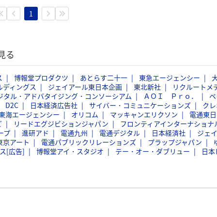
1
見る
ス
博報堂プロダクツ
あとらす二十一
東急エージェンシー
ルディングス
ジェイアール東日本企画
東北新社
リクルートメ
ジタル・アドバタイジング・コンソーシアム
ＡＯＩ Ｐｒｏ．
ベ
D2C
日本経済広告社
サイバー・コミュニケーションズ
クレ
東海エージェンシー
オリコム
マッキャンエリクソン
電通東日
ど
リードエグジビションジャパン
フロンティアインターナショナ
ープ
進研アド
電通九州
電通デジタル
日本経済社
ジェ
東京アート
電通パブリックリレーションズ
プラップジャパン
ス[広告]
博報堂アイ・スタジオ
テー・オー・ダブリュー
日本