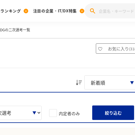
業ランキング
注目の企業・IT/DX特集
CDGの二次選考一覧
注目の企業特集
みんなのIT業界新卒就職人気企業ランキング
みんな
[27卒] 本選考体験記投稿キャンペーン
28卒 注目企業特集
27卒 注目企業特集
みんなのDX企業就職ブランド調査
お気に入り
(
31
注目のIT・DX企業特集
28卒 IT・DX企業特集
27卒 IT・DX企業特集
28卒
みんなのIT業界新卒就職人気企業ランキング
みんな
企業研究
絞り込む
内定者のみ