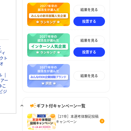
結果を見る
投票する
結果を見る
大
投票する
ディ
クト
オ
ル
結果を見る
イアー
ゆこ
ビジ
ギフト付キャンペーン一覧
［27卒］本選考体験記投稿
キャンペーン