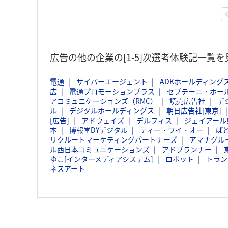
広告の他の企業の[1-5]次選考体験記一覧を
電通
サイバーエージェント
ADKホールディング
広
電通プロモーションプラス
セプテーニ・ホー
アコミュニケーションズ（RMC）
読売広告社
デ
ル
デジタルホールディングス
朝日広告社[東京]
[広告]
アドウェイズ
デルフィス
ジェイアール
本
博報堂DYデジタル
ティー・ワイ・オー
ぱ
リクルートマーケティングパートナーズ
アマナグル
ル西日本コミュニケーションズ
アドプランナー
ゆこ[インターメディアシステム]
ロボット
トラン
ネスアート