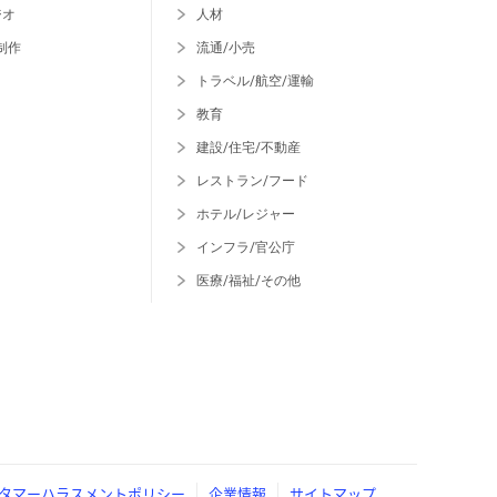
ジオ
人材
制作
流通/小売
トラベル/航空/運輸
教育
建設/住宅/不動産
レストラン/フード
ホテル/レジャー
インフラ/官公庁
医療/福祉/その他
タマーハラスメントポリシー
企業情報
サイトマップ