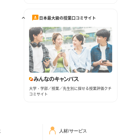
日本最大級の授業口コミサイト
大学・学部／授業／先生別に探せる授業評価クチ
コミサイト
ミ
人材/サービス