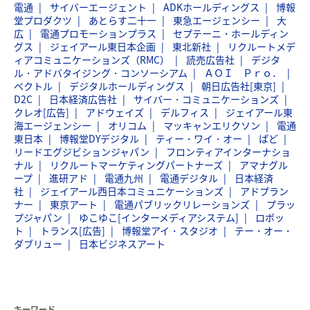
電通
サイバーエージェント
ADKホールディングス
博報
堂プロダクツ
あとらす二十一
東急エージェンシー
大
広
電通プロモーションプラス
セプテーニ・ホールディン
グス
ジェイアール東日本企画
東北新社
リクルートメデ
ィアコミュニケーションズ（RMC）
読売広告社
デジタ
ル・アドバタイジング・コンソーシアム
ＡＯＩ Ｐｒｏ．
ベクトル
デジタルホールディングス
朝日広告社[東京]
D2C
日本経済広告社
サイバー・コミュニケーションズ
クレオ[広告]
アドウェイズ
デルフィス
ジェイアール東
海エージェンシー
オリコム
マッキャンエリクソン
電通
東日本
博報堂DYデジタル
ティー・ワイ・オー
ぱど
リードエグジビションジャパン
フロンティアインターナショ
ナル
リクルートマーケティングパートナーズ
アマナグル
ープ
進研アド
電通九州
電通デジタル
日本経済
社
ジェイアール西日本コミュニケーションズ
アドプラン
ナー
東京アート
電通パブリックリレーションズ
プラッ
プジャパン
ゆこゆこ[インターメディアシステム]
ロボッ
ト
トランス[広告]
博報堂アイ・スタジオ
テー・オー・
ダブリュー
日本ビジネスアート
キーワード