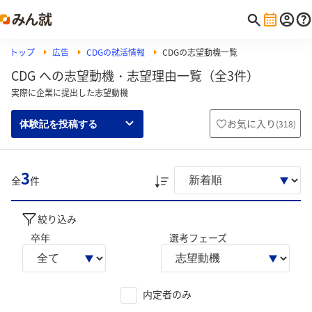
トップ
広告
CDGの就活情報
CDGの志望動機一覧
CDG への志望動機・志望理由一覧（全3件）
実際に企業に提出した志望動機
お気に入り
(
318
)
体験記を投稿する
3
全
件
絞り込み
卒年
選考フェーズ
内定者のみ