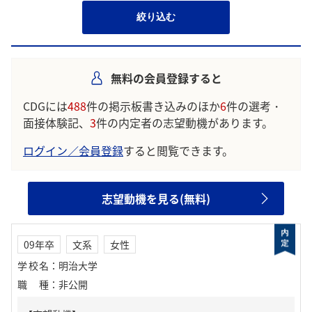
絞り込む
無料の会員登録すると
CDGには
488
件の掲示板書き込みのほか
6
件の選考・
面接体験記、
3
件の内定者の志望動機があります。
ログイン／会員登録
すると閲覧できます。
志望動機を見る(無料)
09年卒
文系
女性
学校名
：
明治大学
職種
：
非公開