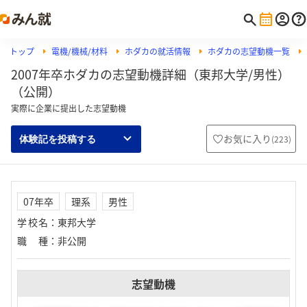
トップ
電機/機械/材料
ホダカの就活情報
ホダカの志望動機一覧
2007年卒ホダカの志望動機詳細（東邦大学/男性）
（公開）
実際に企業に提出した志望動機
お気に入り
(
223
)
体験記を投稿する
07年卒
理系
男性
学校名
：
東邦大学
職種
：
非公開
志望動機