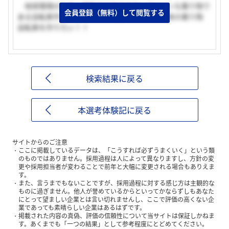
地球環境のため、排気ガスを出さないクリーンな乗り物で
会員登録（無料）して閲覧する
ある自転車作りに携わりたいと思ったので。未来の乗り物
自転車を作りたい！！
検索結果に戻る
本選考体験記に戻る
サイトからのご注意
ここに掲載しているデータは、「こうすれば必ずうまくいく」という類
のものではありません。採用過程は人によって異なりますし、方針の変
更や採用担当者が変わることで前年と大幅に変更される場合もありえま
す。
また、言うまでもないことですが、採用過程に対する感じ方は主観的な
ものに過ぎません。他人が誉めているからといってかならずしもあなた
にとって望ましい企業とは言い切れませんし、ここで評価の高くない企
業であっても素晴らしい企業はあるはずです。
掲載された内容の真偽、評価の信頼性について当サイトは保証しかねま
す。あくまでも「一つの結果」として参考程度にとどめてください。